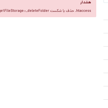
هشدار
Joomla\CMS\Cache\Storage\FileStorage::_deleteFolder حذف با شکست .htaccess