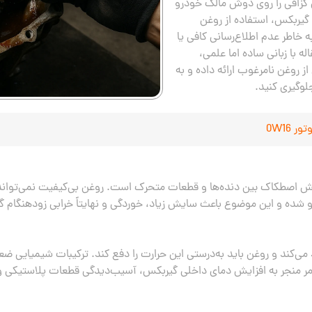
ی گزافی را روی دوش مالک خودرو
 گیربکس، استفاده از روغن
خاطر عدم اطلاع‌رسانی کافی یا
له با زبانی ساده اما علمی،
 روغن نامرغوب ارائه داده و به
لوگیری کنید.
ر 0W16
اصطکاک بین دنده‌ها و قطعات متحرک است. روغن بی‌کیفیت نمی‌تواند لای
 شده و این موضوع باعث سایش زیاد، خوردگی و نهایتاً خرابی زودهنگام 
 می‌کند و روغن باید به‌درستی این حرارت را دفع کند. ترکیبات شیمیایی ض
مر منجر به افزایش دمای داخلی گیربکس، آسیب‌دیدگی قطعات پلاستیکی و ل