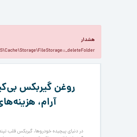
هشدار
Joomla\CMS\Cache\Storage\FileStorage::_deleteFolder حذف با 
روغن گیربکس بی‌ک
آرام، هزینه‌ها
در دنیای پیچیده خودروها، گیربکس قلب تپند