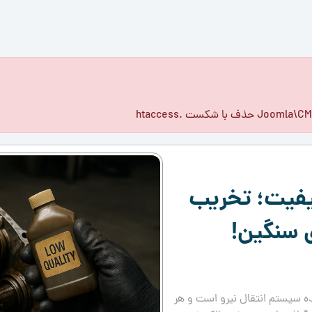
شکست .htaccess
یفیت؛ تخریب
ی سنگین!
ه سیستم انتقال نیرو است و هر