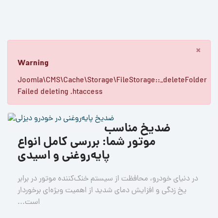
×
Warning
Joomla\CMS\Cache\Storage\FileStorage::_deleteFolder
Failed deleting .htaccess
ضدیخ مناسب
موتور شما: بررسی کامل انواع
پایه‌روغنی و اسیدی
در دنیای خودرو، محافظت از سیستم خنک‌کننده موتور در برابر
یخ زدگی و افزایش دمای شدید از اهمیت ویژه‌ای برخوردار
است...