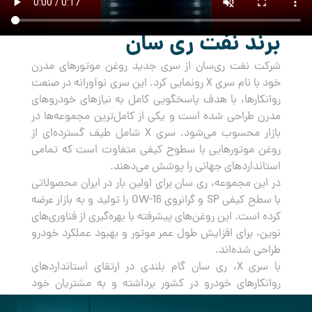
برند نفت ری سان
شرکت نفت ری‌سان از سری جدید روغن‌ موتورهای مدرن
خود با نام سری X رونمایی کرد. این سری نوآورانه در صنعت
روانکارها، با هدف پاسخگویی کامل به نیازهای خودروهای
مدرن طراحی شده است و یکی از کامل‌ترین مجموعه‌ها در
بازار محسوب می‌شود. سری X شامل طیف گسترده‌ای از
روغن‌ موتورهایی با سطوح کیفی متفاوت است که تمامی
استانداردهای جهانی را پوشش می‌دهند.
در این مجموعه، ری سان برای اولین بار در ایران محصولاتی
با سطح کیفی SP و گرانروی OW-16 را تولید و به بازار عرضه
کرده است. این روغن‌های پیشرفته با بهره‌گیری از فناوری‌های
نوین، برای افزایش طول عمر موتور و بهبود عملکرد خودرو
طراحی شده‌اند.
با سری X، ری سان گام بلندی در ارتقای استانداردهای
روانکارهای خودرو در کشور برداشته و به مشتریان خود
راه‌حلی جامع و مطمئن برای مراقبت از خودروهایشان ارائه