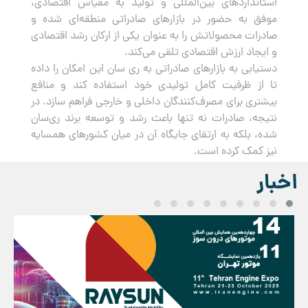
استانداردهای بین‌المللی و تولید به مقیاس اقتصادی،
موفق به حضور در بازارهای صادراتی منطقه‌ای شده و
صادرات محصولاتش را به عنوان یکی از ارکان رشد اقتصادی
و ایجاد ارزش اقتصادی تلقی می‌کند.
دستیابی به بازارهای صادراتی به ری سان این امکان را داده
تا از ظرفیت کامل تولیدی خود استفاده کند و منافع
بیشتری برای مصرف‌کنندگان داخلی و خارجی فراهم سازد. در
نتیجه، صادرات نه تنها باعث رشد و توسعه برند ری‌سان
شده، بلکه به ارتقای جایگاه آن در میان کشورهای همسایه
نیز کمک کرده است.
اخبار