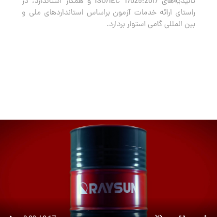
تائیدیه‌های ISO/IEC 17025:2017 و همکار استاندارد، در
راستای ارائه خدمات آزمون براساس استانداردهای ملی و
بین المللی گامی استوار بردارد.