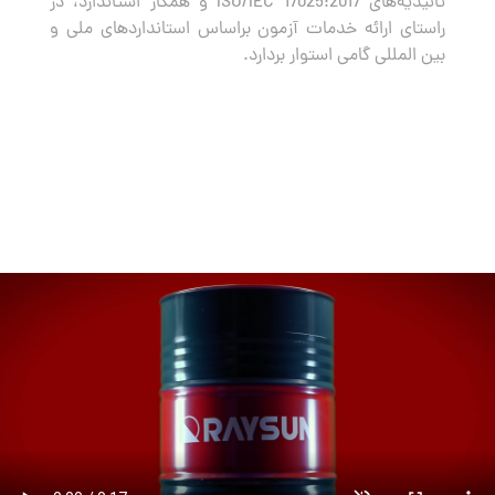
تائیدیه‌های ISO/IEC 17025:2017 و همکار استاندارد، در
راستای ارائه خدمات آزمون براساس استانداردهای ملی و
بین المللی گامی استوار بردارد.