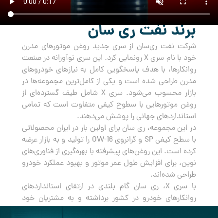
برند نفت ری سان
شرکت نفت ری‌سان از سری جدید روغن‌ موتورهای مدرن
خود با نام سری X رونمایی کرد. این سری نوآورانه در صنعت
روانکارها، با هدف پاسخگویی کامل به نیازهای خودروهای
مدرن طراحی شده است و یکی از کامل‌ترین مجموعه‌ها در
بازار محسوب می‌شود. سری X شامل طیف گسترده‌ای از
روغن‌ موتورهایی با سطوح کیفی متفاوت است که تمامی
استانداردهای جهانی را پوشش می‌دهند.
در این مجموعه، ری سان برای اولین بار در ایران محصولاتی
با سطح کیفی SP و گرانروی OW-16 را تولید و به بازار عرضه
کرده است. این روغن‌های پیشرفته با بهره‌گیری از فناوری‌های
نوین، برای افزایش طول عمر موتور و بهبود عملکرد خودرو
طراحی شده‌اند.
با سری X، ری سان گام بلندی در ارتقای استانداردهای
روانکارهای خودرو در کشور برداشته و به مشتریان خود
راه‌حلی جامع و مطمئن برای مراقبت از خودروهایشان ارائه