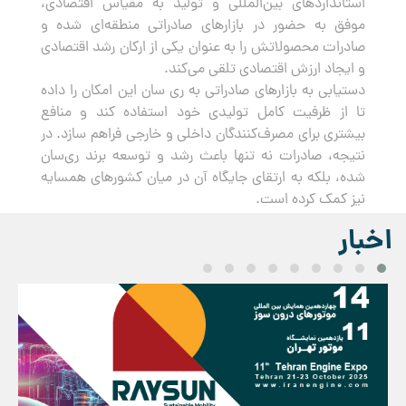
استانداردهای بین‌المللی و تولید به مقیاس اقتصادی،
موفق به حضور در بازارهای صادراتی منطقه‌ای شده و
صادرات محصولاتش را به عنوان یکی از ارکان رشد اقتصادی
و ایجاد ارزش اقتصادی تلقی می‌کند.
دستیابی به بازارهای صادراتی به ری سان این امکان را داده
تا از ظرفیت کامل تولیدی خود استفاده کند و منافع
بیشتری برای مصرف‌کنندگان داخلی و خارجی فراهم سازد. در
نتیجه، صادرات نه تنها باعث رشد و توسعه برند ری‌سان
شده، بلکه به ارتقای جایگاه آن در میان کشورهای همسایه
نیز کمک کرده است.
اخبار