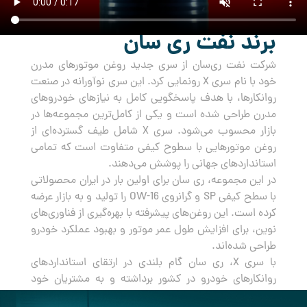
برند نفت ری سان
شرکت نفت ری‌سان از سری جدید روغن‌ موتورهای مدرن
خود با نام سری X رونمایی کرد. این سری نوآورانه در صنعت
روانکارها، با هدف پاسخگویی کامل به نیازهای خودروهای
مدرن طراحی شده است و یکی از کامل‌ترین مجموعه‌ها در
بازار محسوب می‌شود. سری X شامل طیف گسترده‌ای از
روغن‌ موتورهایی با سطوح کیفی متفاوت است که تمامی
استانداردهای جهانی را پوشش می‌دهند.
در این مجموعه، ری سان برای اولین بار در ایران محصولاتی
با سطح کیفی SP و گرانروی OW-16 را تولید و به بازار عرضه
کرده است. این روغن‌های پیشرفته با بهره‌گیری از فناوری‌های
نوین، برای افزایش طول عمر موتور و بهبود عملکرد خودرو
طراحی شده‌اند.
با سری X، ری سان گام بلندی در ارتقای استانداردهای
روانکارهای خودرو در کشور برداشته و به مشتریان خود
راه‌حلی جامع و مطمئن برای مراقبت از خودروهایشان ارائه