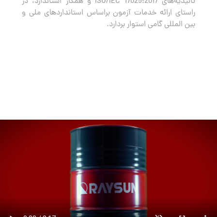
تائیدیه‌های ISO/IEC 17025:2017 و همکار استاندارد، در
راستای ارائه خدمات آزمون براساس استانداردهای ملی و
بین المللی گامی استوار بردارد.