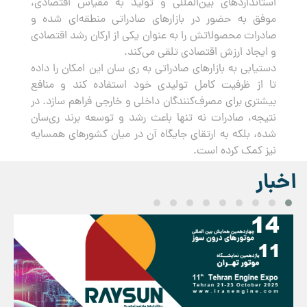
استانداردهای بین‌المللی و تولید به مقیاس اقتصادی،
موفق به حضور در بازارهای صادراتی منطقه‌ای شده و
صادرات محصولاتش را به عنوان یکی از ارکان رشد اقتصادی
و ایجاد ارزش اقتصادی تلقی می‌کند.
دستیابی به بازارهای صادراتی به ری سان این امکان را داده
تا از ظرفیت کامل تولیدی خود استفاده کند و منافع
بیشتری برای مصرف‌کنندگان داخلی و خارجی فراهم سازد. در
نتیجه، صادرات نه تنها باعث رشد و توسعه برند ری‌سان
شده، بلکه به ارتقای جایگاه آن در میان کشورهای همسایه
نیز کمک کرده است.
اخبار