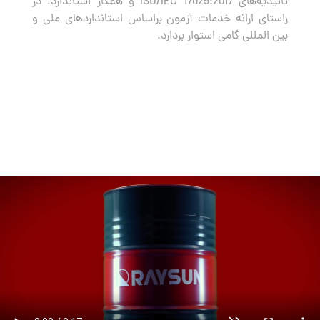
تائیدیه‌های ISO/IEC 17025:2017 و همکار استاندارد، در
راستای ارائه خدمات آزمون براساس استانداردهای ملی و
بین المللی گامی استوار بردارد.