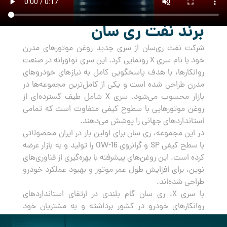
برند نفت ری سان
شرکت نفت ری‌سان از سری جدید روغن‌ موتورهای مدرن
خود با نام سری X رونمایی کرد. این سری نوآورانه در صنعت
روانکارها، با هدف پاسخگویی کامل به نیازهای خودروهای
مدرن طراحی شده است و یکی از کامل‌ترین مجموعه‌ها در
بازار محسوب می‌شود. سری X شامل طیف گسترده‌ای از
روغن‌ موتورهایی با سطوح کیفی متفاوت است که تمامی
استانداردهای جهانی را پوشش می‌دهند.
در این مجموعه، ری سان برای اولین بار در ایران محصولاتی
با سطح کیفی SP و گرانروی OW-16 را تولید و به بازار عرضه
کرده است. این روغن‌های پیشرفته با بهره‌گیری از فناوری‌های
نوین، برای افزایش طول عمر موتور و بهبود عملکرد خودرو
طراحی شده‌اند.
با سری X، ری سان گام بلندی در ارتقای استانداردهای
روانکارهای خودرو در کشور برداشته و به مشتریان خود
راه‌حلی جامع و مطمئن برای مراقبت از خودروهایشان ارائه