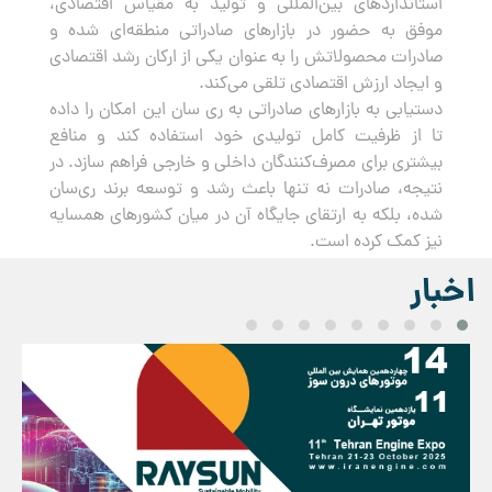
استانداردهای بین‌المللی و تولید به مقیاس اقتصادی،
موفق به حضور در بازارهای صادراتی منطقه‌ای شده و
صادرات محصولاتش را به عنوان یکی از ارکان رشد اقتصادی
و ایجاد ارزش اقتصادی تلقی می‌کند.
دستیابی به بازارهای صادراتی به ری سان این امکان را داده
تا از ظرفیت کامل تولیدی خود استفاده کند و منافع
بیشتری برای مصرف‌کنندگان داخلی و خارجی فراهم سازد. در
نتیجه، صادرات نه تنها باعث رشد و توسعه برند ری‌سان
شده، بلکه به ارتقای جایگاه آن در میان کشورهای همسایه
نیز کمک کرده است.
اخبار