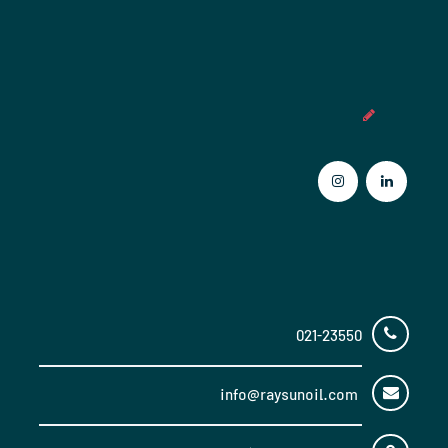
عضویت در خبرنامه
تماس با ما
021-23550
info@raysunoil.com