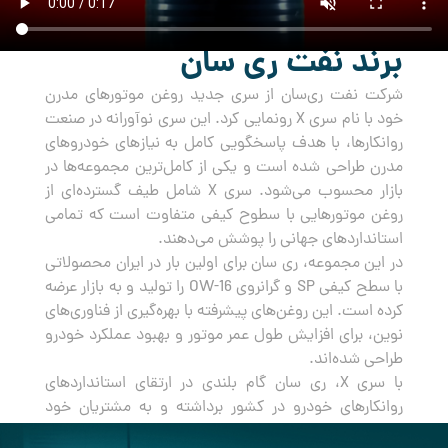
برند نفت ری سان
شرکت نفت ری‌سان از سری جدید روغن‌ موتورهای مدرن
خود با نام سری X رونمایی کرد. این سری نوآورانه در صنعت
روانکارها، با هدف پاسخگویی کامل به نیازهای خودروهای
مدرن طراحی شده است و یکی از کامل‌ترین مجموعه‌ها در
بازار محسوب می‌شود. سری X شامل طیف گسترده‌ای از
روغن‌ موتورهایی با سطوح کیفی متفاوت است که تمامی
استانداردهای جهانی را پوشش می‌دهند.
در این مجموعه، ری سان برای اولین بار در ایران محصولاتی
با سطح کیفی SP و گرانروی OW-16 را تولید و به بازار عرضه
کرده است. این روغن‌های پیشرفته با بهره‌گیری از فناوری‌های
نوین، برای افزایش طول عمر موتور و بهبود عملکرد خودرو
طراحی شده‌اند.
با سری X، ری سان گام بلندی در ارتقای استانداردهای
روانکارهای خودرو در کشور برداشته و به مشتریان خود
راه‌حلی جامع و مطمئن برای مراقبت از خودروهایشان ارائه