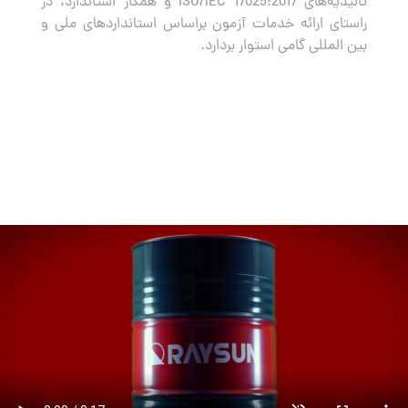
تائیدیه‌های ISO/IEC 17025:2017 و همکار استاندارد، در
راستای ارائه خدمات آزمون براساس استانداردهای ملی و
بین المللی گامی استوار بردارد.