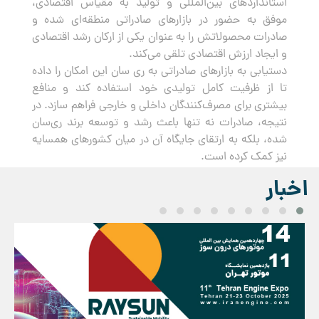
استانداردهای بین‌المللی و تولید به مقیاس اقتصادی،
موفق به حضور در بازارهای صادراتی منطقه‌ای شده و
صادرات محصولاتش را به عنوان یکی از ارکان رشد اقتصادی
و ایجاد ارزش اقتصادی تلقی می‌کند.
دستیابی به بازارهای صادراتی به ری سان این امکان را داده
تا از ظرفیت کامل تولیدی خود استفاده کند و منافع
بیشتری برای مصرف‌کنندگان داخلی و خارجی فراهم سازد. در
نتیجه، صادرات نه تنها باعث رشد و توسعه برند ری‌سان
شده، بلکه به ارتقای جایگاه آن در میان کشورهای همسایه
نیز کمک کرده است.
اخبار