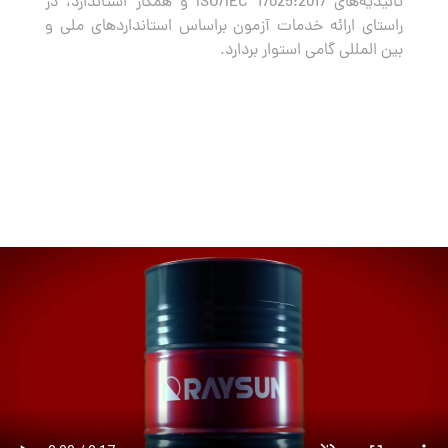
تائیدیه‌های ISO/IEC 17025:2017 و همکار استاندارد، در
راستای ارائه خدمات آزمون براساس استانداردهای ملی و
بین المللی گامی استوار بردارد.