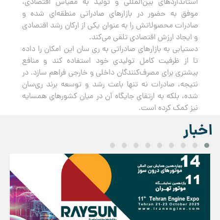
استانداردهای بین‌المللی و تولید به مقیاس اقتصادی،
موفق به حضور در بازارهای صادراتی منطقه‌ای شده و
صادرات محصولاتش را به عنوان یکی از ارکان رشد اقتصادی
و ایجاد ارزش اقتصادی تلقی می‌کند.
دستیابی به بازارهای صادراتی به ری سان این امکان را داده
تا از ظرفیت کامل تولیدی خود استفاده کند و منافع
بیشتری برای مصرف‌کنندگان داخلی و خارجی فراهم سازد. در
نتیجه، صادرات نه تنها باعث رشد و توسعه برند ری‌سان
شده، بلکه به ارتقای جایگاه آن در میان کشورهای همسایه
نیز کمک کرده است.
اخبار