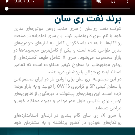
برند نفت ری سان
شرکت نفت ری‌سان از سری جدید روغن‌ موتورهای مدرن
خود با نام سری X رونمایی کرد. این سری نوآورانه در صنعت
روانکارها، با هدف پاسخگویی کامل به نیازهای خودروهای
مدرن طراحی شده است و یکی از کامل‌ترین مجموعه‌ها در
بازار محسوب می‌شود. سری X شامل طیف گسترده‌ای از
روغن‌ موتورهایی با سطوح کیفی متفاوت است که تمامی
استانداردهای جهانی را پوشش می‌دهند.
در این مجموعه، ری سان برای اولین بار در ایران محصولاتی
با سطح کیفی SP و گرانروی OW-16 را تولید و به بازار عرضه
کرده است. این روغن‌های پیشرفته با بهره‌گیری از فناوری‌های
نوین، برای افزایش طول عمر موتور و بهبود عملکرد خودرو
طراحی شده‌اند.
با سری X، ری سان گام بلندی در ارتقای استانداردهای
روانکارهای خودرو در کشور برداشته و به مشتریان خود
راه‌حلی جامع و مطمئن برای مراقبت از خودروهایشان ارائه