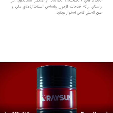
تائیدیه‌های ISO/IEC 17025:2017 و همکار استاندارد، در
راستای ارائه خدمات آزمون براساس استانداردهای ملی و
بین المللی گامی استوار بردارد.