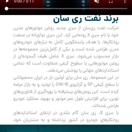
برند نفت ری سان
شرکت نفت ری‌سان از سری جدید روغن‌ موتورهای مدرن
خود با نام سری X رونمایی کرد. این سری نوآورانه در صنعت
روانکارها، با هدف پاسخگویی کامل به نیازهای خودروهای
مدرن طراحی شده است و یکی از کامل‌ترین مجموعه‌ها در
بازار محسوب می‌شود. سری X شامل طیف گسترده‌ای از
روغن‌ موتورهایی با سطوح کیفی متفاوت است که تمامی
استانداردهای جهانی را پوشش می‌دهند.
در این مجموعه، ری سان برای اولین بار در ایران محصولاتی
با سطح کیفی SP و گرانروی OW-16 را تولید و به بازار عرضه
کرده است. این روغن‌های پیشرفته با بهره‌گیری از فناوری‌های
نوین، برای افزایش طول عمر موتور و بهبود عملکرد خودرو
طراحی شده‌اند.
با سری X، ری سان گام بلندی در ارتقای استانداردهای
روانکارهای خودرو در کشور برداشته و به مشتریان خود
راه‌حلی جامع و مطمئن برای مراقبت از خودروهایشان ارائه