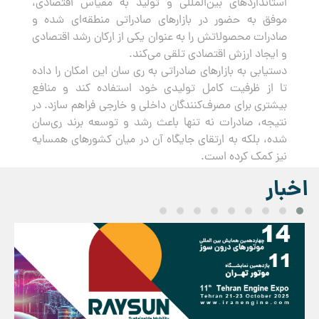
استانداردهای بین‌المللی و تولید به مقیاس اقتصادی،
موفق به حضور در بازارهای صادراتی منطقه‌ای شده و
صادرات محصولاتش را به عنوان یکی از ارکان رشد اقتصادی
و ایجاد ارزش اقتصادی تلقی می‌کند.
دستیابی به بازارهای صادراتی به ری سان این امکان را داده
تا از ظرفیت کامل تولیدی خود استفاده کند و منافع
بیشتری برای مصرف‌کنندگان داخلی و خارجی فراهم سازد. در
نتیجه، صادرات نه تنها باعث رشد و توسعه برند ری‌سان
شده، بلکه به ارتقای جایگاه آن در میان کشورهای همسایه
نیز کمک کرده است.
اخبار