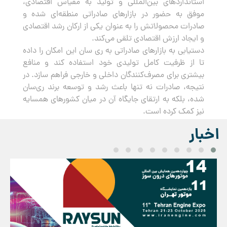
استانداردهای بین‌المللی و تولید به مقیاس اقتصادی،
موفق به حضور در بازارهای صادراتی منطقه‌ای شده و
صادرات محصولاتش را به عنوان یکی از ارکان رشد اقتصادی
و ایجاد ارزش اقتصادی تلقی می‌کند.
دستیابی به بازارهای صادراتی به ری سان این امکان را داده
تا از ظرفیت کامل تولیدی خود استفاده کند و منافع
بیشتری برای مصرف‌کنندگان داخلی و خارجی فراهم سازد. در
نتیجه، صادرات نه تنها باعث رشد و توسعه برند ری‌سان
شده، بلکه به ارتقای جایگاه آن در میان کشورهای همسایه
نیز کمک کرده است.
اخبار