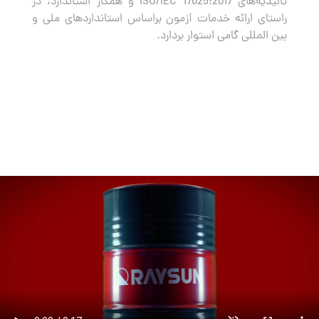
تائیدیه‌های ISO/IEC 17025:2017 و همکار استاندارد، در
راستای ارائه خدمات آزمون براساس استانداردهای ملی و
بین المللی گامی استوار بردارد.