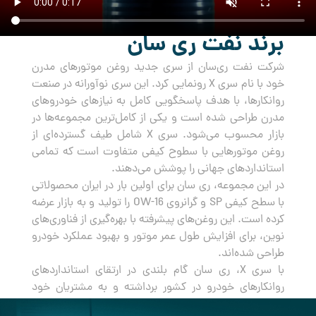
برند نفت ری سان
شرکت نفت ری‌سان از سری جدید روغن‌ موتورهای مدرن
خود با نام سری X رونمایی کرد. این سری نوآورانه در صنعت
روانکارها، با هدف پاسخگویی کامل به نیازهای خودروهای
مدرن طراحی شده است و یکی از کامل‌ترین مجموعه‌ها در
بازار محسوب می‌شود. سری X شامل طیف گسترده‌ای از
روغن‌ موتورهایی با سطوح کیفی متفاوت است که تمامی
استانداردهای جهانی را پوشش می‌دهند.
در این مجموعه، ری سان برای اولین بار در ایران محصولاتی
با سطح کیفی SP و گرانروی OW-16 را تولید و به بازار عرضه
کرده است. این روغن‌های پیشرفته با بهره‌گیری از فناوری‌های
نوین، برای افزایش طول عمر موتور و بهبود عملکرد خودرو
طراحی شده‌اند.
با سری X، ری سان گام بلندی در ارتقای استانداردهای
روانکارهای خودرو در کشور برداشته و به مشتریان خود
راه‌حلی جامع و مطمئن برای مراقبت از خودروهایشان ارائه