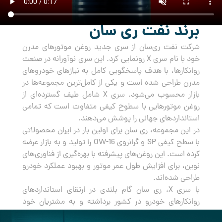
برند نفت ری سان
شرکت نفت ری‌سان از سری جدید روغن‌ موتورهای مدرن
خود با نام سری X رونمایی کرد. این سری نوآورانه در صنعت
روانکارها، با هدف پاسخگویی کامل به نیازهای خودروهای
مدرن طراحی شده است و یکی از کامل‌ترین مجموعه‌ها در
بازار محسوب می‌شود. سری X شامل طیف گسترده‌ای از
روغن‌ موتورهایی با سطوح کیفی متفاوت است که تمامی
استانداردهای جهانی را پوشش می‌دهند.
در این مجموعه، ری سان برای اولین بار در ایران محصولاتی
با سطح کیفی SP و گرانروی OW-16 را تولید و به بازار عرضه
کرده است. این روغن‌های پیشرفته با بهره‌گیری از فناوری‌های
نوین، برای افزایش طول عمر موتور و بهبود عملکرد خودرو
طراحی شده‌اند.
با سری X، ری سان گام بلندی در ارتقای استانداردهای
روانکارهای خودرو در کشور برداشته و به مشتریان خود
راه‌حلی جامع و مطمئن برای مراقبت از خودروهایشان ارائه