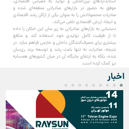
استانداردهای بین‌المللی و تولید به مقیاس اقتصادی،
موفق به حضور در بازارهای صادراتی منطقه‌ای شده و
صادرات محصولاتش را به عنوان یکی از ارکان رشد اقتصادی
و ایجاد ارزش اقتصادی تلقی می‌کند.
دستیابی به بازارهای صادراتی به ری سان این امکان را داده
تا از ظرفیت کامل تولیدی خود استفاده کند و منافع
بیشتری برای مصرف‌کنندگان داخلی و خارجی فراهم سازد. در
نتیجه، صادرات نه تنها باعث رشد و توسعه برند ری‌سان
شده، بلکه به ارتقای جایگاه آن در میان کشورهای همسایه
نیز کمک کرده است.
اخبار