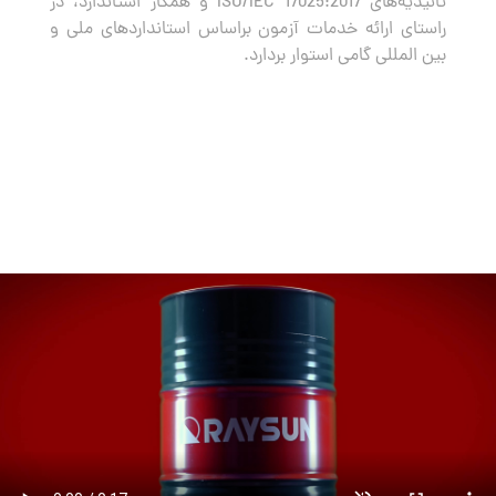
تائیدیه‌های ISO/IEC 17025:2017 و همکار استاندارد، در
راستای ارائه خدمات آزمون براساس استانداردهای ملی و
بین المللی گامی استوار بردارد.