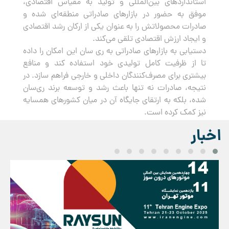
استانداردهای بین‌المللی و تولید به مقیاس اقتصادی،
موفق به حضور در بازارهای صادراتی منطقه‌ای شده و
صادرات محصولاتش را به عنوان یکی از ارکان رشد اقتصادی
و ایجاد ارزش اقتصادی تلقی می‌کند.
دستیابی به بازارهای صادراتی به ری سان این امکان را داده
تا از ظرفیت کامل تولیدی خود استفاده کند و منافع
بیشتری برای مصرف‌کنندگان داخلی و خارجی فراهم سازد. در
نتیجه، صادرات نه تنها باعث رشد و توسعه برند ری‌سان
شده، بلکه به ارتقای جایگاه آن در میان کشورهای همسایه
نیز کمک کرده است.
اخبار