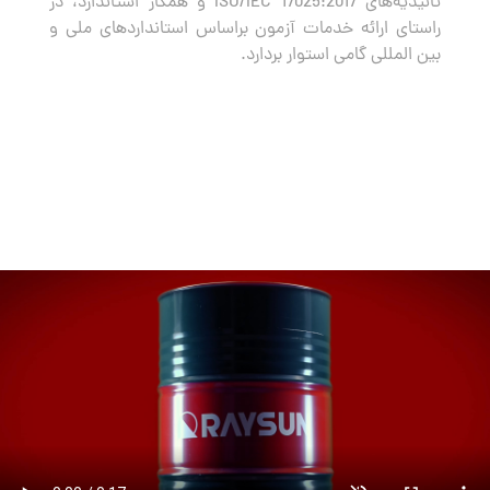
تائیدیه‌های ISO/IEC 17025:2017 و همکار استاندارد، در
راستای ارائه خدمات آزمون براساس استانداردهای ملی و
بین المللی گامی استوار بردارد.