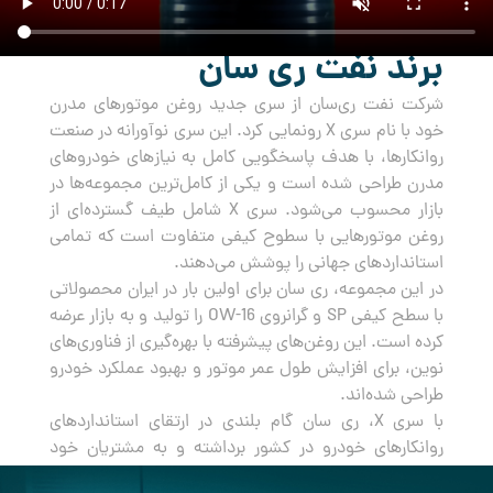
برند نفت ری سان
شرکت نفت ری‌سان از سری جدید روغن‌ موتورهای مدرن
خود با نام سری X رونمایی کرد. این سری نوآورانه در صنعت
روانکارها، با هدف پاسخگویی کامل به نیازهای خودروهای
مدرن طراحی شده است و یکی از کامل‌ترین مجموعه‌ها در
بازار محسوب می‌شود. سری X شامل طیف گسترده‌ای از
روغن‌ موتورهایی با سطوح کیفی متفاوت است که تمامی
استانداردهای جهانی را پوشش می‌دهند.
در این مجموعه، ری سان برای اولین بار در ایران محصولاتی
با سطح کیفی SP و گرانروی OW-16 را تولید و به بازار عرضه
کرده است. این روغن‌های پیشرفته با بهره‌گیری از فناوری‌های
نوین، برای افزایش طول عمر موتور و بهبود عملکرد خودرو
طراحی شده‌اند.
با سری X، ری سان گام بلندی در ارتقای استانداردهای
روانکارهای خودرو در کشور برداشته و به مشتریان خود
راه‌حلی جامع و مطمئن برای مراقبت از خودروهایشان ارائه