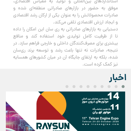
استانداردهای بین‌المللی و تولید به مقیاس اقتصادی،
موفق به حضور در بازارهای صادراتی منطقه‌ای شده و
صادرات محصولاتش را به عنوان یکی از ارکان رشد اقتصادی
و ایجاد ارزش اقتصادی تلقی می‌کند.
دستیابی به بازارهای صادراتی به ری سان این امکان را داده
تا از ظرفیت کامل تولیدی خود استفاده کند و منافع
بیشتری برای مصرف‌کنندگان داخلی و خارجی فراهم سازد. در
نتیجه، صادرات نه تنها باعث رشد و توسعه برند ری‌سان
شده، بلکه به ارتقای جایگاه آن در میان کشورهای همسایه
نیز کمک کرده است.
اخبار