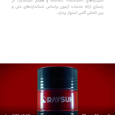
تائیدیه‌های ISO/IEC 17025:2017 و همکار استاندارد، در
راستای ارائه خدمات آزمون براساس استانداردهای ملی و
بین المللی گامی استوار بردارد.