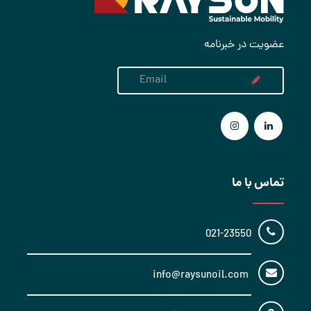
عضویت در خبرنامه
تماس با ما
021-23550
info@raysunoil.com