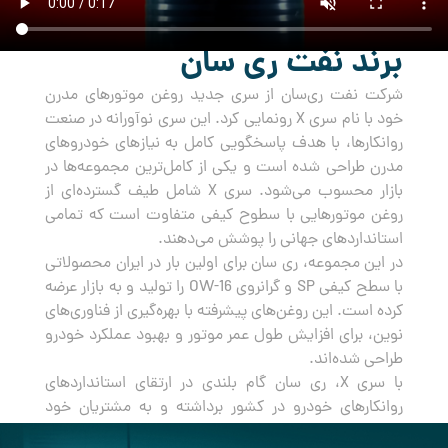
برند نفت ری سان
شرکت نفت ری‌سان از سری جدید روغن‌ موتورهای مدرن
خود با نام سری X رونمایی کرد. این سری نوآورانه در صنعت
روانکارها، با هدف پاسخگویی کامل به نیازهای خودروهای
مدرن طراحی شده است و یکی از کامل‌ترین مجموعه‌ها در
بازار محسوب می‌شود. سری X شامل طیف گسترده‌ای از
روغن‌ موتورهایی با سطوح کیفی متفاوت است که تمامی
استانداردهای جهانی را پوشش می‌دهند.
در این مجموعه، ری سان برای اولین بار در ایران محصولاتی
با سطح کیفی SP و گرانروی OW-16 را تولید و به بازار عرضه
کرده است. این روغن‌های پیشرفته با بهره‌گیری از فناوری‌های
نوین، برای افزایش طول عمر موتور و بهبود عملکرد خودرو
طراحی شده‌اند.
با سری X، ری سان گام بلندی در ارتقای استانداردهای
روانکارهای خودرو در کشور برداشته و به مشتریان خود
راه‌حلی جامع و مطمئن برای مراقبت از خودروهایشان ارائه