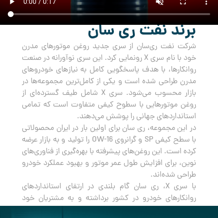
برند نفت ری سان
شرکت نفت ری‌سان از سری جدید روغن‌ موتورهای مدرن
خود با نام سری X رونمایی کرد. این سری نوآورانه در صنعت
روانکارها، با هدف پاسخگویی کامل به نیازهای خودروهای
مدرن طراحی شده است و یکی از کامل‌ترین مجموعه‌ها در
بازار محسوب می‌شود. سری X شامل طیف گسترده‌ای از
روغن‌ موتورهایی با سطوح کیفی متفاوت است که تمامی
استانداردهای جهانی را پوشش می‌دهند.
در این مجموعه، ری سان برای اولین بار در ایران محصولاتی
با سطح کیفی SP و گرانروی OW-16 را تولید و به بازار عرضه
کرده است. این روغن‌های پیشرفته با بهره‌گیری از فناوری‌های
نوین، برای افزایش طول عمر موتور و بهبود عملکرد خودرو
طراحی شده‌اند.
با سری X، ری سان گام بلندی در ارتقای استانداردهای
روانکارهای خودرو در کشور برداشته و به مشتریان خود
راه‌حلی جامع و مطمئن برای مراقبت از خودروهایشان ارائه