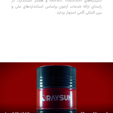
تائیدیه‌های ISO/IEC 17025:2017 و همکار استاندارد، در
راستای ارائه خدمات آزمون براساس استانداردهای ملی و
بین المللی گامی استوار بردارد.