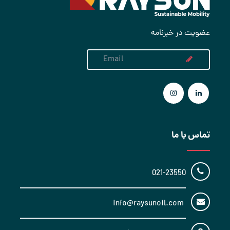
عضویت در خبرنامه
تماس با ما
021-23550
info@raysunoil.com