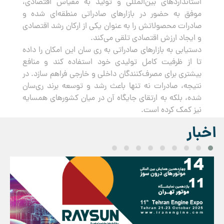
استانداردهای بین‌المللی و تولید به مقیاس اقتصادی،
موفق به حضور در بازارهای صادراتی منطقه‌ای شده و
صادرات محصولاتش را به عنوان یکی از ارکان رشد اقتصادی
و ایجاد ارزش اقتصادی تلقی می‌کند.
دستیابی به بازارهای صادراتی به ری سان این امکان را داده
تا از ظرفیت کامل تولیدی خود استفاده کند و منافع
بیشتری برای مصرف‌کنندگان داخلی و خارجی فراهم سازد. در
نتیجه، صادرات نه تنها باعث رشد و توسعه برند ری‌سان
شده، بلکه به ارتقای جایگاه آن در میان کشورهای همسایه
نیز کمک کرده است.
اخبار