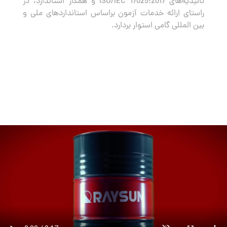
تائیدیه‌های ISO/IEC 17025:2017 و همکار استاندارد، در
راستای ارائه خدمات آزمون براساس استانداردهای ملی و
بین المللی گامی استوار بردارد.