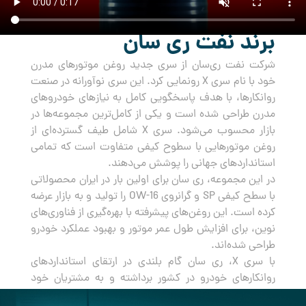
برند نفت ری سان
شرکت نفت ری‌سان از سری جدید روغن‌ موتورهای مدرن
خود با نام سری X رونمایی کرد. این سری نوآورانه در صنعت
روانکارها، با هدف پاسخگویی کامل به نیازهای خودروهای
مدرن طراحی شده است و یکی از کامل‌ترین مجموعه‌ها در
بازار محسوب می‌شود. سری X شامل طیف گسترده‌ای از
روغن‌ موتورهایی با سطوح کیفی متفاوت است که تمامی
استانداردهای جهانی را پوشش می‌دهند.
در این مجموعه، ری سان برای اولین بار در ایران محصولاتی
با سطح کیفی SP و گرانروی OW-16 را تولید و به بازار عرضه
کرده است. این روغن‌های پیشرفته با بهره‌گیری از فناوری‌های
نوین، برای افزایش طول عمر موتور و بهبود عملکرد خودرو
طراحی شده‌اند.
با سری X، ری سان گام بلندی در ارتقای استانداردهای
روانکارهای خودرو در کشور برداشته و به مشتریان خود
راه‌حلی جامع و مطمئن برای مراقبت از خودروهایشان ارائه