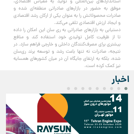
استانداردهای بین‌المللی و تولید به مقیاس اقتصادی،
موفق به حضور در بازارهای صادراتی منطقه‌ای شده و
صادرات محصولاتش را به عنوان یکی از ارکان رشد اقتصادی
و ایجاد ارزش اقتصادی تلقی می‌کند.
دستیابی به بازارهای صادراتی به ری سان این امکان را داده
تا از ظرفیت کامل تولیدی خود استفاده کند و منافع
بیشتری برای مصرف‌کنندگان داخلی و خارجی فراهم سازد. در
نتیجه، صادرات نه تنها باعث رشد و توسعه برند ری‌سان
شده، بلکه به ارتقای جایگاه آن در میان کشورهای همسایه
نیز کمک کرده است.
اخبار