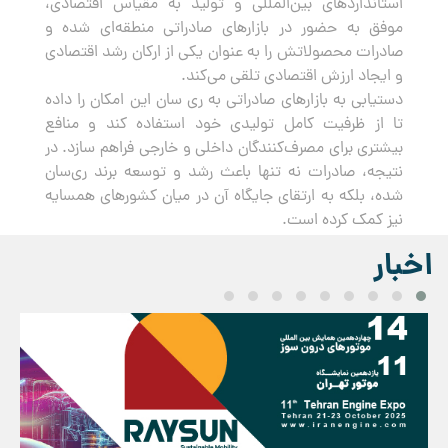
استانداردهای بین‌المللی و تولید به مقیاس اقتصادی،
موفق به حضور در بازارهای صادراتی منطقه‌ای شده و
صادرات محصولاتش را به عنوان یکی از ارکان رشد اقتصادی
و ایجاد ارزش اقتصادی تلقی می‌کند.
دستیابی به بازارهای صادراتی به ری سان این امکان را داده
تا از ظرفیت کامل تولیدی خود استفاده کند و منافع
بیشتری برای مصرف‌کنندگان داخلی و خارجی فراهم سازد. در
نتیجه، صادرات نه تنها باعث رشد و توسعه برند ری‌سان
شده، بلکه به ارتقای جایگاه آن در میان کشورهای همسایه
نیز کمک کرده است.
اخبار