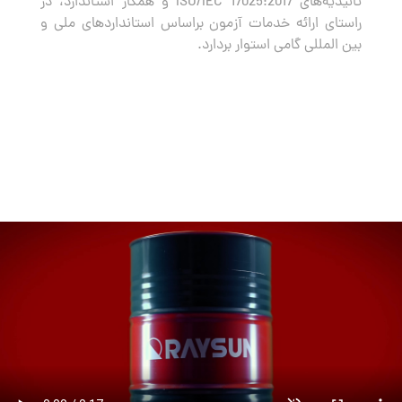
تائیدیه‌های ISO/IEC 17025:2017 و همکار استاندارد، در
راستای ارائه خدمات آزمون براساس استانداردهای ملی و
بین المللی گامی استوار بردارد.