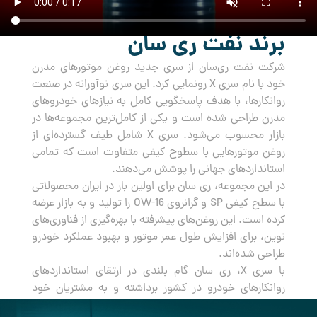
برند نفت ری سان
شرکت نفت ری‌سان از سری جدید روغن‌ موتورهای مدرن
خود با نام سری X رونمایی کرد. این سری نوآورانه در صنعت
روانکارها، با هدف پاسخگویی کامل به نیازهای خودروهای
مدرن طراحی شده است و یکی از کامل‌ترین مجموعه‌ها در
بازار محسوب می‌شود. سری X شامل طیف گسترده‌ای از
روغن‌ موتورهایی با سطوح کیفی متفاوت است که تمامی
استانداردهای جهانی را پوشش می‌دهند.
در این مجموعه، ری سان برای اولین بار در ایران محصولاتی
با سطح کیفی SP و گرانروی OW-16 را تولید و به بازار عرضه
کرده است. این روغن‌های پیشرفته با بهره‌گیری از فناوری‌های
نوین، برای افزایش طول عمر موتور و بهبود عملکرد خودرو
طراحی شده‌اند.
با سری X، ری سان گام بلندی در ارتقای استانداردهای
روانکارهای خودرو در کشور برداشته و به مشتریان خود
راه‌حلی جامع و مطمئن برای مراقبت از خودروهایشان ارائه