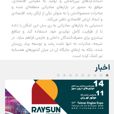
استانداردهای بین‌المللی و تولید به مقیاس اقتصادی،
موفق به حضور در بازارهای صادراتی منطقه‌ای شده و
صادرات محصولاتش را به عنوان یکی از ارکان رشد اقتصادی
و ایجاد ارزش اقتصادی تلقی می‌کند.
دستیابی به بازارهای صادراتی به ری سان این امکان را داده
تا از ظرفیت کامل تولیدی خود استفاده کند و منافع
بیشتری برای مصرف‌کنندگان داخلی و خارجی فراهم سازد. در
نتیجه، صادرات نه تنها باعث رشد و توسعه برند ری‌سان
شده، بلکه به ارتقای جایگاه آن در میان کشورهای همسایه
نیز کمک کرده است.
اخبار