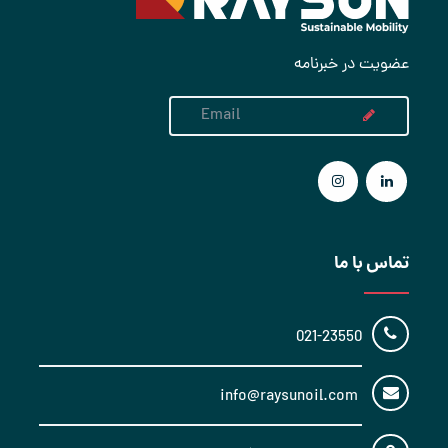
عضویت در خبرنامه
تماس با ما
021-23550
info@raysunoil.com