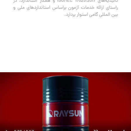
تائیدیه‌های ISO/IEC 17025:2017 و همکار استاندارد، در
راستای ارائه خدمات آزمون براساس استانداردهای ملی و
بین المللی گامی استوار بردارد.