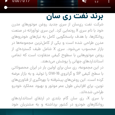
برند نفت ری سان
شرکت نفت ری‌سان از سری جدید روغن‌ موتورهای مدرن
خود با نام سری X رونمایی کرد. این سری نوآورانه در صنعت
روانکارها، با هدف پاسخگویی کامل به نیازهای خودروهای
مدرن طراحی شده است و یکی از کامل‌ترین مجموعه‌ها در
بازار محسوب می‌شود. سری X شامل طیف گسترده‌ای از
روغن‌ موتورهایی با سطوح کیفی متفاوت است که تمامی
استانداردهای جهانی را پوشش می‌دهند.
در این مجموعه، ری سان برای اولین بار در ایران محصولاتی
با سطح کیفی SP و گرانروی OW-16 را تولید و به بازار عرضه
کرده است. این روغن‌های پیشرفته با بهره‌گیری از فناوری‌های
نوین، برای افزایش طول عمر موتور و بهبود عملکرد خودرو
طراحی شده‌اند.
با سری X، ری سان گام بلندی در ارتقای استانداردهای
روانکارهای خودرو در کشور برداشته و به مشتریان خود
راه‌حلی جامع و مطمئن برای مراقبت از خودروهایشان ارائه