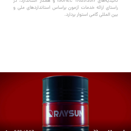
تائیدیه‌های ISO/IEC 17025:2017 و همکار استاندارد، در
راستای ارائه خدمات آزمون براساس استانداردهای ملی و
بین المللی گامی استوار بردارد.