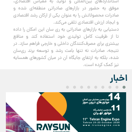
استانداردهای بین‌المللی و تولید به مقیاس اقتصادی،
موفق به حضور در بازارهای صادراتی منطقه‌ای شده و
صادرات محصولاتش را به عنوان یکی از ارکان رشد اقتصادی
و ایجاد ارزش اقتصادی تلقی می‌کند.
دستیابی به بازارهای صادراتی به ری سان این امکان را داده
تا از ظرفیت کامل تولیدی خود استفاده کند و منافع
بیشتری برای مصرف‌کنندگان داخلی و خارجی فراهم سازد. در
نتیجه، صادرات نه تنها باعث رشد و توسعه برند ری‌سان
شده، بلکه به ارتقای جایگاه آن در میان کشورهای همسایه
نیز کمک کرده است.
اخبار