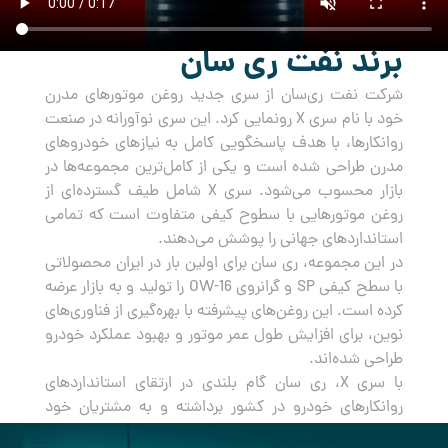
برند نفت ری سان
شرکت نفت ری‌سان از سری جدید روغن‌ موتورهای مدرن
خود با نام سری X رونمایی کرد. این سری نوآورانه در صنعت
روانکارها، با هدف پاسخگویی کامل به نیازهای خودروهای
مدرن طراحی شده است و یکی از کامل‌ترین مجموعه‌ها در
بازار محسوب می‌شود. سری X شامل طیف گسترده‌ای از
روغن‌ موتورهایی با سطوح کیفی متفاوت است که تمامی
استانداردهای جهانی را پوشش می‌دهند.
در این مجموعه، ری سان برای اولین بار در ایران محصولاتی
با سطح کیفی SP و گرانروی OW-16 را تولید و به بازار عرضه
کرده است. این روغن‌های پیشرفته با بهره‌گیری از فناوری‌های
نوین، برای افزایش طول عمر موتور و بهبود عملکرد خودرو
طراحی شده‌اند.
با سری X، ری سان گام بلندی در ارتقای استانداردهای
روانکارهای خودرو در کشور برداشته و به مشتریان خود
راه‌حلی جامع و مطمئن برای مراقبت از خودروهایشان ارائه