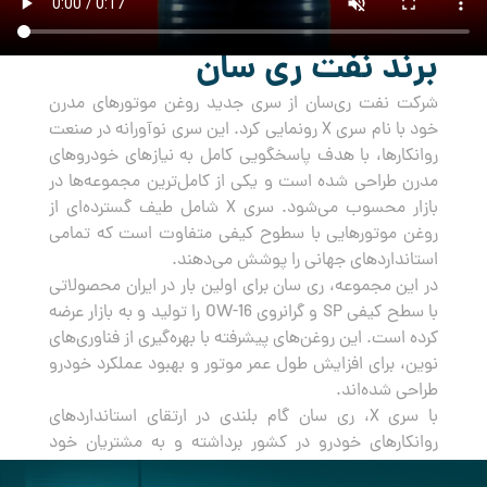
برند نفت ری سان
شرکت نفت ری‌سان از سری جدید روغن‌ موتورهای مدرن
خود با نام سری X رونمایی کرد. این سری نوآورانه در صنعت
روانکارها، با هدف پاسخگویی کامل به نیازهای خودروهای
مدرن طراحی شده است و یکی از کامل‌ترین مجموعه‌ها در
بازار محسوب می‌شود. سری X شامل طیف گسترده‌ای از
روغن‌ موتورهایی با سطوح کیفی متفاوت است که تمامی
استانداردهای جهانی را پوشش می‌دهند.
در این مجموعه، ری سان برای اولین بار در ایران محصولاتی
با سطح کیفی SP و گرانروی OW-16 را تولید و به بازار عرضه
کرده است. این روغن‌های پیشرفته با بهره‌گیری از فناوری‌های
نوین، برای افزایش طول عمر موتور و بهبود عملکرد خودرو
طراحی شده‌اند.
با سری X، ری سان گام بلندی در ارتقای استانداردهای
روانکارهای خودرو در کشور برداشته و به مشتریان خود
راه‌حلی جامع و مطمئن برای مراقبت از خودروهایشان ارائه