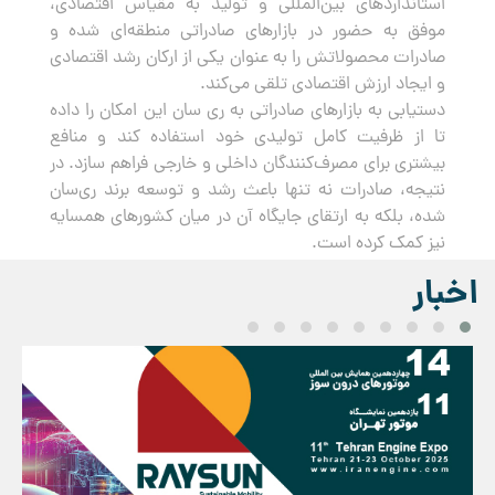
استانداردهای بین‌المللی و تولید به مقیاس اقتصادی،
موفق به حضور در بازارهای صادراتی منطقه‌ای شده و
صادرات محصولاتش را به عنوان یکی از ارکان رشد اقتصادی
و ایجاد ارزش اقتصادی تلقی می‌کند.
دستیابی به بازارهای صادراتی به ری سان این امکان را داده
تا از ظرفیت کامل تولیدی خود استفاده کند و منافع
بیشتری برای مصرف‌کنندگان داخلی و خارجی فراهم سازد. در
نتیجه، صادرات نه تنها باعث رشد و توسعه برند ری‌سان
شده، بلکه به ارتقای جایگاه آن در میان کشورهای همسایه
نیز کمک کرده است.
اخبار