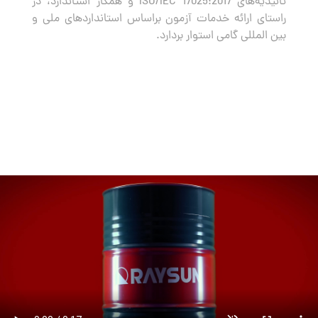
تائیدیه‌های ISO/IEC 17025:2017 و همکار استاندارد، در
راستای ارائه خدمات آزمون براساس استانداردهای ملی و
بین المللی گامی استوار بردارد.