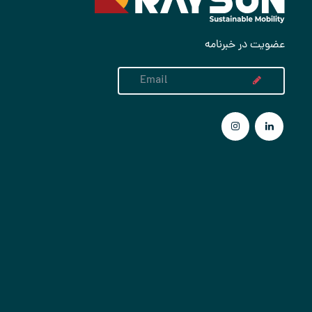
عضویت در خبرنامه
تماس با ما
021-23550
info@raysunoil.com