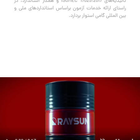
تائیدیه‌های ISO/IEC 17025:2017 و همکار استاندارد، در
راستای ارائه خدمات آزمون براساس استانداردهای ملی و
بین المللی گامی استوار بردارد.