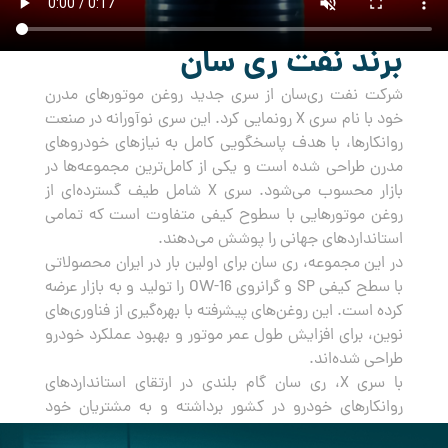
برند نفت ری سان
شرکت نفت ری‌سان از سری جدید روغن‌ موتورهای مدرن
خود با نام سری X رونمایی کرد. این سری نوآورانه در صنعت
روانکارها، با هدف پاسخگویی کامل به نیازهای خودروهای
مدرن طراحی شده است و یکی از کامل‌ترین مجموعه‌ها در
بازار محسوب می‌شود. سری X شامل طیف گسترده‌ای از
روغن‌ موتورهایی با سطوح کیفی متفاوت است که تمامی
استانداردهای جهانی را پوشش می‌دهند.
در این مجموعه، ری سان برای اولین بار در ایران محصولاتی
با سطح کیفی SP و گرانروی OW-16 را تولید و به بازار عرضه
کرده است. این روغن‌های پیشرفته با بهره‌گیری از فناوری‌های
نوین، برای افزایش طول عمر موتور و بهبود عملکرد خودرو
طراحی شده‌اند.
با سری X، ری سان گام بلندی در ارتقای استانداردهای
روانکارهای خودرو در کشور برداشته و به مشتریان خود
راه‌حلی جامع و مطمئن برای مراقبت از خودروهایشان ارائه