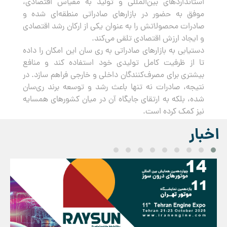
استانداردهای بین‌المللی و تولید به مقیاس اقتصادی،
موفق به حضور در بازارهای صادراتی منطقه‌ای شده و
صادرات محصولاتش را به عنوان یکی از ارکان رشد اقتصادی
و ایجاد ارزش اقتصادی تلقی می‌کند.
دستیابی به بازارهای صادراتی به ری سان این امکان را داده
تا از ظرفیت کامل تولیدی خود استفاده کند و منافع
بیشتری برای مصرف‌کنندگان داخلی و خارجی فراهم سازد. در
نتیجه، صادرات نه تنها باعث رشد و توسعه برند ری‌سان
شده، بلکه به ارتقای جایگاه آن در میان کشورهای همسایه
نیز کمک کرده است.
اخبار