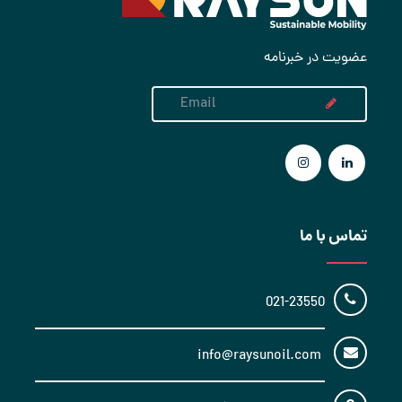
عضویت در خبرنامه
تماس با ما
021-23550
info@raysunoil.com