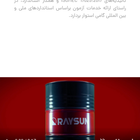
تائیدیه‌های ISO/IEC 17025:2017 و همکار استاندارد، در
راستای ارائه خدمات آزمون براساس استانداردهای ملی و
بین المللی گامی استوار بردارد.