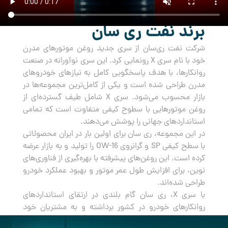
برند نفت ری سان
شرکت نفت ری‌سان از سری جدید روغن‌ موتورهای مدرن
خود با نام سری X رونمایی کرد. این سری نوآورانه در صنعت
روانکارها، با هدف پاسخگویی کامل به نیازهای خودروهای
مدرن طراحی شده است و یکی از کامل‌ترین مجموعه‌ها در
بازار محسوب می‌شود. سری X شامل طیف گسترده‌ای از
روغن‌ موتورهایی با سطوح کیفی متفاوت است که تمامی
استانداردهای جهانی را پوشش می‌دهند.
در این مجموعه، ری سان برای اولین بار در ایران محصولاتی
با سطح کیفی SP و گرانروی OW-16 را تولید و به بازار عرضه
کرده است. این روغن‌های پیشرفته با بهره‌گیری از فناوری‌های
نوین، برای افزایش طول عمر موتور و بهبود عملکرد خودرو
طراحی شده‌اند.
با سری X، ری سان گام بلندی در ارتقای استانداردهای
روانکارهای خودرو در کشور برداشته و به مشتریان خود
راه‌حلی جامع و مطمئن برای مراقبت از خودروهایشان ارائه