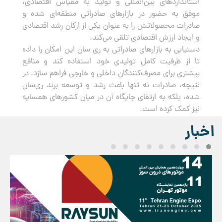
استانداردهای بین‌المللی و تولید به مقیاس اقتصادی،
موفق به حضور در بازارهای صادراتی منطقه‌ای شده و
صادرات محصولاتش را به عنوان یکی از ارکان رشد اقتصادی
و ایجاد ارزش اقتصادی تلقی می‌کند.
دستیابی به بازارهای صادراتی به ری سان این امکان را داده
تا از ظرفیت کامل تولیدی خود استفاده کند و منافع
بیشتری برای مصرف‌کنندگان داخلی و خارجی فراهم سازد. در
نتیجه، صادرات نه تنها باعث رشد و توسعه برند ری‌سان
شده، بلکه به ارتقای جایگاه آن در میان کشورهای همسایه
نیز کمک کرده است.
اخبار