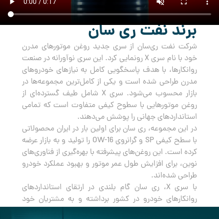
برند نفت ری سان
شرکت نفت ری‌سان از سری جدید روغن‌ موتورهای مدرن
خود با نام سری X رونمایی کرد. این سری نوآورانه در صنعت
روانکارها، با هدف پاسخگویی کامل به نیازهای خودروهای
مدرن طراحی شده است و یکی از کامل‌ترین مجموعه‌ها در
بازار محسوب می‌شود. سری X شامل طیف گسترده‌ای از
روغن‌ موتورهایی با سطوح کیفی متفاوت است که تمامی
استانداردهای جهانی را پوشش می‌دهند.
در این مجموعه، ری سان برای اولین بار در ایران محصولاتی
با سطح کیفی SP و گرانروی OW-16 را تولید و به بازار عرضه
کرده است. این روغن‌های پیشرفته با بهره‌گیری از فناوری‌های
نوین، برای افزایش طول عمر موتور و بهبود عملکرد خودرو
طراحی شده‌اند.
با سری X، ری سان گام بلندی در ارتقای استانداردهای
روانکارهای خودرو در کشور برداشته و به مشتریان خود
راه‌حلی جامع و مطمئن برای مراقبت از خودروهایشان ارائه