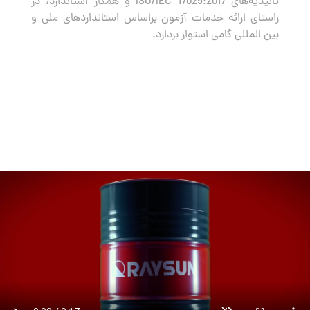
تائیدیه‌های ISO/IEC 17025:2017 و همکار استاندارد، در
راستای ارائه خدمات آزمون براساس استانداردهای ملی و
بین المللی گامی استوار بردارد.