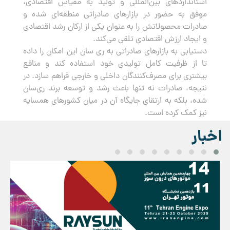
استانداردهای بین‌المللی و تولید به مقیاس اقتصادی،
موفق به حضور در بازارهای صادراتی منطقه‌ای شده و
صادرات محصولاتش را به عنوان یکی از ارکان رشد اقتصادی
و ایجاد ارزش اقتصادی تلقی می‌کند.
دستیابی به بازارهای صادراتی به ری سان این امکان را داده
تا از ظرفیت کامل تولیدی خود استفاده کند و منافع
بیشتری برای مصرف‌کنندگان داخلی و خارجی فراهم سازد. در
نتیجه، صادرات نه تنها باعث رشد و توسعه برند ری‌سان
شده، بلکه به ارتقای جایگاه آن در میان کشورهای همسایه
نیز کمک کرده است.
اخبار