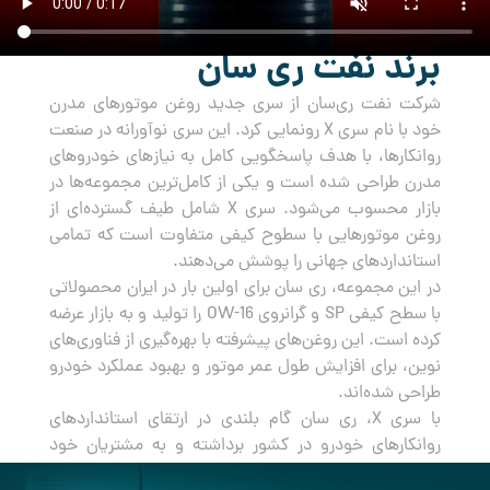
برند نفت ری سان
شرکت نفت ری‌سان از سری جدید روغن‌ موتورهای مدرن
خود با نام سری X رونمایی کرد. این سری نوآورانه در صنعت
روانکارها، با هدف پاسخگویی کامل به نیازهای خودروهای
مدرن طراحی شده است و یکی از کامل‌ترین مجموعه‌ها در
بازار محسوب می‌شود. سری X شامل طیف گسترده‌ای از
روغن‌ موتورهایی با سطوح کیفی متفاوت است که تمامی
استانداردهای جهانی را پوشش می‌دهند.
در این مجموعه، ری سان برای اولین بار در ایران محصولاتی
با سطح کیفی SP و گرانروی OW-16 را تولید و به بازار عرضه
کرده است. این روغن‌های پیشرفته با بهره‌گیری از فناوری‌های
نوین، برای افزایش طول عمر موتور و بهبود عملکرد خودرو
طراحی شده‌اند.
با سری X، ری سان گام بلندی در ارتقای استانداردهای
روانکارهای خودرو در کشور برداشته و به مشتریان خود
راه‌حلی جامع و مطمئن برای مراقبت از خودروهایشان ارائه