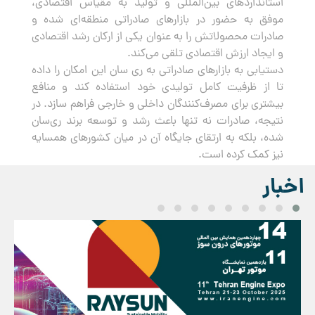
استانداردهای بین‌المللی و تولید به مقیاس اقتصادی،
موفق به حضور در بازارهای صادراتی منطقه‌ای شده و
صادرات محصولاتش را به عنوان یکی از ارکان رشد اقتصادی
و ایجاد ارزش اقتصادی تلقی می‌کند.
دستیابی به بازارهای صادراتی به ری سان این امکان را داده
تا از ظرفیت کامل تولیدی خود استفاده کند و منافع
بیشتری برای مصرف‌کنندگان داخلی و خارجی فراهم سازد. در
نتیجه، صادرات نه تنها باعث رشد و توسعه برند ری‌سان
شده، بلکه به ارتقای جایگاه آن در میان کشورهای همسایه
نیز کمک کرده است.
اخبار