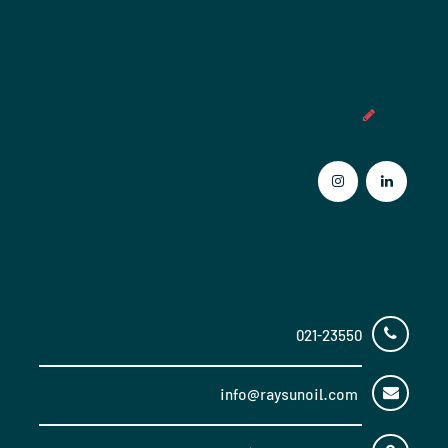
عضویت در خبرنامه
تماس با ما
021-23550
info@raysunoil.com