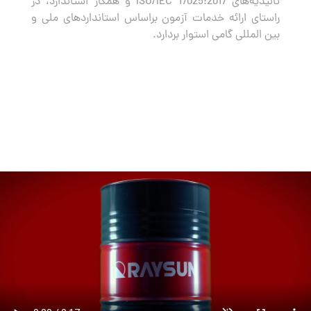
تائیدیه‌های ISO/IEC 17025:2017 و همکار استاندارد، در
راستای ارائه خدمات آزمون براساس استانداردهای ملی و
بین المللی گامی استوار بردارد.