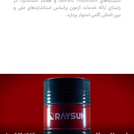
تائیدیه‌های ISO/IEC 17025:2017 و همکار استاندارد، در
راستای ارائه خدمات آزمون براساس استانداردهای ملی و
بین المللی گامی استوار بردارد.