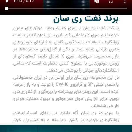
برند نفت ری سان
شرکت نفت ری‌سان از سری جدید روغن‌ موتورهای مدرن
خود با نام سری X رونمایی کرد. این سری نوآورانه در صنعت
روانکارها، با هدف پاسخگویی کامل به نیازهای خودروهای
مدرن طراحی شده است و یکی از کامل‌ترین مجموعه‌ها در
بازار محسوب می‌شود. سری X شامل طیف گسترده‌ای از
روغن‌ موتورهایی با سطوح کیفی متفاوت است که تمامی
استانداردهای جهانی را پوشش می‌دهند.
در این مجموعه، ری سان برای اولین بار در ایران محصولاتی
با سطح کیفی SP و گرانروی OW-16 را تولید و به بازار عرضه
کرده است. این روغن‌های پیشرفته با بهره‌گیری از فناوری‌های
نوین، برای افزایش طول عمر موتور و بهبود عملکرد خودرو
طراحی شده‌اند.
با سری X، ری سان گام بلندی در ارتقای استانداردهای
روانکارهای خودرو در کشور برداشته و به مشتریان خود
راه‌حلی جامع و مطمئن برای مراقبت از خودروهایشان ارائه