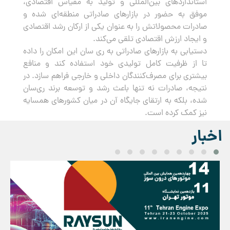
استانداردهای بین‌المللی و تولید به مقیاس اقتصادی،
موفق به حضور در بازارهای صادراتی منطقه‌ای شده و
صادرات محصولاتش را به عنوان یکی از ارکان رشد اقتصادی
و ایجاد ارزش اقتصادی تلقی می‌کند.
دستیابی به بازارهای صادراتی به ری سان این امکان را داده
تا از ظرفیت کامل تولیدی خود استفاده کند و منافع
بیشتری برای مصرف‌کنندگان داخلی و خارجی فراهم سازد. در
نتیجه، صادرات نه تنها باعث رشد و توسعه برند ری‌سان
شده، بلکه به ارتقای جایگاه آن در میان کشورهای همسایه
نیز کمک کرده است.
اخبار