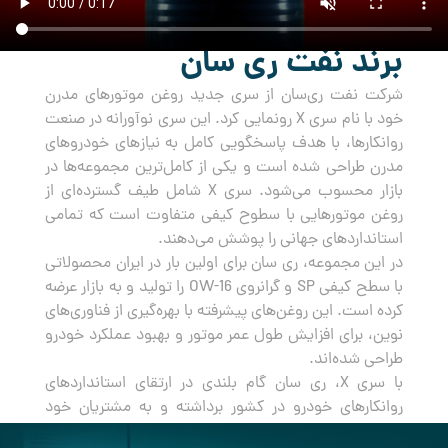
برند نفت ری سان
شرکت نفت ری‌سان از سری جدید روغن‌ موتورهای مدرن
خود با نام سری X رونمایی کرد. این سری نوآورانه در صنعت
روانکارها، با هدف پاسخگویی کامل به نیازهای خودروهای
مدرن طراحی شده است و یکی از کامل‌ترین مجموعه‌ها در
بازار محسوب می‌شود. سری X شامل طیف گسترده‌ای از
روغن‌ موتورهایی با سطوح کیفی متفاوت است که تمامی
استانداردهای جهانی را پوشش می‌دهند.
در این مجموعه، ری سان برای اولین بار در ایران محصولاتی
با سطح کیفی SP و گرانروی OW-16 را تولید و به بازار عرضه
کرده است. این روغن‌های پیشرفته با بهره‌گیری از فناوری‌های
نوین، برای افزایش طول عمر موتور و بهبود عملکرد خودرو
طراحی شده‌اند.
با سری X، ری سان گام بلندی در ارتقای استانداردهای
روانکارهای خودرو در کشور برداشته و به مشتریان خود
راه‌حلی جامع و مطمئن برای مراقبت از خودروهایشان ارائه