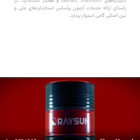
تائیدیه‌های ISO/IEC 17025:2017 و همکار استاندارد، در
راستای ارائه خدمات آزمون براساس استانداردهای ملی و
بین المللی گامی استوار بردارد.