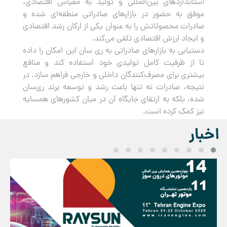
استانداردهای بین‌المللی و تولید به مقیاس اقتصادی،
موفق به حضور در بازارهای صادراتی منطقه‌ای شده و
صادرات محصولاتش را به عنوان یکی از ارکان رشد اقتصادی
و ایجاد ارزش اقتصادی تلقی می‌کند.
دستیابی به بازارهای صادراتی به ری سان این امکان را داده
تا از ظرفیت کامل تولیدی خود استفاده کند و منافع
بیشتری برای مصرف‌کنندگان داخلی و خارجی فراهم سازد. در
نتیجه، صادرات نه تنها باعث رشد و توسعه برند ری‌سان
شده، بلکه به ارتقای جایگاه آن در میان کشورهای همسایه
نیز کمک کرده است.
اخبار