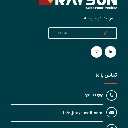
عضویت در خبرنامه
تماس با ما
021-23550
info@raysunoil.com