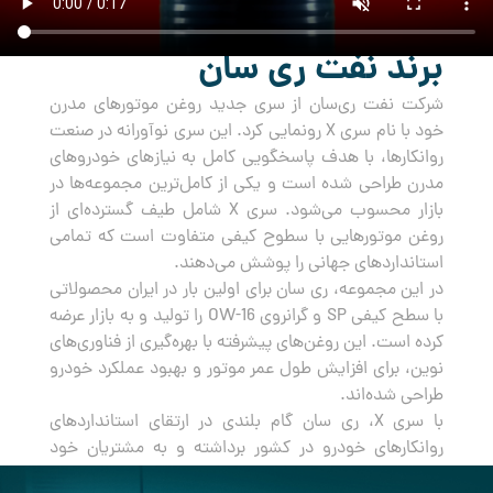
برند نفت ری سان
شرکت نفت ری‌سان از سری جدید روغن‌ موتورهای مدرن
خود با نام سری X رونمایی کرد. این سری نوآورانه در صنعت
روانکارها، با هدف پاسخگویی کامل به نیازهای خودروهای
مدرن طراحی شده است و یکی از کامل‌ترین مجموعه‌ها در
بازار محسوب می‌شود. سری X شامل طیف گسترده‌ای از
روغن‌ موتورهایی با سطوح کیفی متفاوت است که تمامی
استانداردهای جهانی را پوشش می‌دهند.
در این مجموعه، ری سان برای اولین بار در ایران محصولاتی
با سطح کیفی SP و گرانروی OW-16 را تولید و به بازار عرضه
کرده است. این روغن‌های پیشرفته با بهره‌گیری از فناوری‌های
نوین، برای افزایش طول عمر موتور و بهبود عملکرد خودرو
طراحی شده‌اند.
با سری X، ری سان گام بلندی در ارتقای استانداردهای
روانکارهای خودرو در کشور برداشته و به مشتریان خود
راه‌حلی جامع و مطمئن برای مراقبت از خودروهایشان ارائه