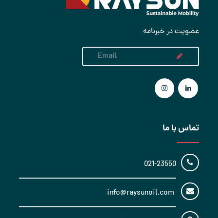
عضویت در خبرنامه
تماس با ما
021-23550
info@raysunoil.com