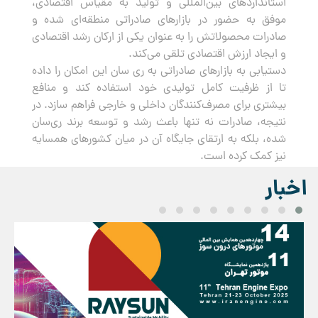
استانداردهای بین‌المللی و تولید به مقیاس اقتصادی،
موفق به حضور در بازارهای صادراتی منطقه‌ای شده و
صادرات محصولاتش را به عنوان یکی از ارکان رشد اقتصادی
و ایجاد ارزش اقتصادی تلقی می‌کند.
دستیابی به بازارهای صادراتی به ری سان این امکان را داده
تا از ظرفیت کامل تولیدی خود استفاده کند و منافع
بیشتری برای مصرف‌کنندگان داخلی و خارجی فراهم سازد. در
نتیجه، صادرات نه تنها باعث رشد و توسعه برند ری‌سان
شده، بلکه به ارتقای جایگاه آن در میان کشورهای همسایه
نیز کمک کرده است.
اخبار