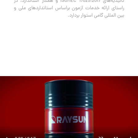
تائیدیه‌های ISO/IEC 17025:2017 و همکار استاندارد، در
راستای ارائه خدمات آزمون براساس استانداردهای ملی و
بین المللی گامی استوار بردارد.