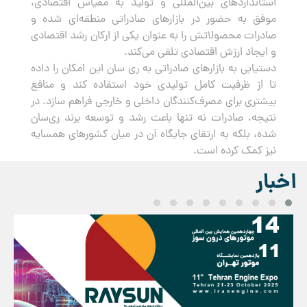
استانداردهای بین‌المللی و تولید به مقیاس اقتصادی،
موفق به حضور در بازارهای صادراتی منطقه‌ای شده و
صادرات محصولاتش را به عنوان یکی از ارکان رشد اقتصادی
و ایجاد ارزش اقتصادی تلقی می‌کند.
دستیابی به بازارهای صادراتی به ری سان این امکان را داده
تا از ظرفیت کامل تولیدی خود استفاده کند و منافع
بیشتری برای مصرف‌کنندگان داخلی و خارجی فراهم سازد. در
نتیجه، صادرات نه تنها باعث رشد و توسعه برند ری‌سان
شده، بلکه به ارتقای جایگاه آن در میان کشورهای همسایه
نیز کمک کرده است.
اخبار