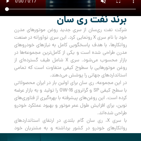
برند نفت ری سان
شرکت نفت ری‌سان از سری جدید روغن‌ موتورهای مدرن
خود با نام سری X رونمایی کرد. این سری نوآورانه در صنعت
روانکارها، با هدف پاسخگویی کامل به نیازهای خودروهای
مدرن طراحی شده است و یکی از کامل‌ترین مجموعه‌ها در
بازار محسوب می‌شود. سری X شامل طیف گسترده‌ای از
روغن‌ موتورهایی با سطوح کیفی متفاوت است که تمامی
استانداردهای جهانی را پوشش می‌دهند.
در این مجموعه، ری سان برای اولین بار در ایران محصولاتی
با سطح کیفی SP و گرانروی OW-16 را تولید و به بازار عرضه
کرده است. این روغن‌های پیشرفته با بهره‌گیری از فناوری‌های
نوین، برای افزایش طول عمر موتور و بهبود عملکرد خودرو
طراحی شده‌اند.
با سری X، ری سان گام بلندی در ارتقای استانداردهای
روانکارهای خودرو در کشور برداشته و به مشتریان خود
راه‌حلی جامع و مطمئن برای مراقبت از خودروهایشان ارائه