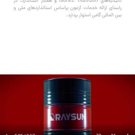
تائیدیه‌های ISO/IEC 17025:2017 و همکار استاندارد، در
راستای ارائه خدمات آزمون براساس استانداردهای ملی و
بین المللی گامی استوار بردارد.