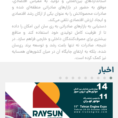
استانداردهای بین‌المللی و تولید به مقیاس اقتصادی،
موفق به حضور در بازارهای صادراتی منطقه‌ای شده و
صادرات محصولاتش را به عنوان یکی از ارکان رشد اقتصادی
و ایجاد ارزش اقتصادی تلقی می‌کند.
دستیابی به بازارهای صادراتی به ری سان این امکان را داده
تا از ظرفیت کامل تولیدی خود استفاده کند و منافع
بیشتری برای مصرف‌کنندگان داخلی و خارجی فراهم سازد. در
نتیجه، صادرات نه تنها باعث رشد و توسعه برند ری‌سان
شده، بلکه به ارتقای جایگاه آن در میان کشورهای همسایه
نیز کمک کرده است.
اخبار