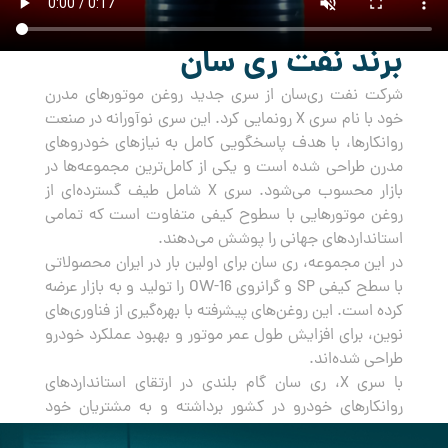
برند نفت ری سان
شرکت نفت ری‌سان از سری جدید روغن‌ موتورهای مدرن
خود با نام سری X رونمایی کرد. این سری نوآورانه در صنعت
روانکارها، با هدف پاسخگویی کامل به نیازهای خودروهای
مدرن طراحی شده است و یکی از کامل‌ترین مجموعه‌ها در
بازار محسوب می‌شود. سری X شامل طیف گسترده‌ای از
روغن‌ موتورهایی با سطوح کیفی متفاوت است که تمامی
استانداردهای جهانی را پوشش می‌دهند.
در این مجموعه، ری سان برای اولین بار در ایران محصولاتی
با سطح کیفی SP و گرانروی OW-16 را تولید و به بازار عرضه
کرده است. این روغن‌های پیشرفته با بهره‌گیری از فناوری‌های
نوین، برای افزایش طول عمر موتور و بهبود عملکرد خودرو
طراحی شده‌اند.
با سری X، ری سان گام بلندی در ارتقای استانداردهای
روانکارهای خودرو در کشور برداشته و به مشتریان خود
راه‌حلی جامع و مطمئن برای مراقبت از خودروهایشان ارائه