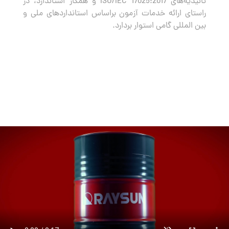
تائیدیه‌های ISO/IEC 17025:2017 و همکار استاندارد، در
راستای ارائه خدمات آزمون براساس استانداردهای ملی و
بین المللی گامی استوار بردارد.