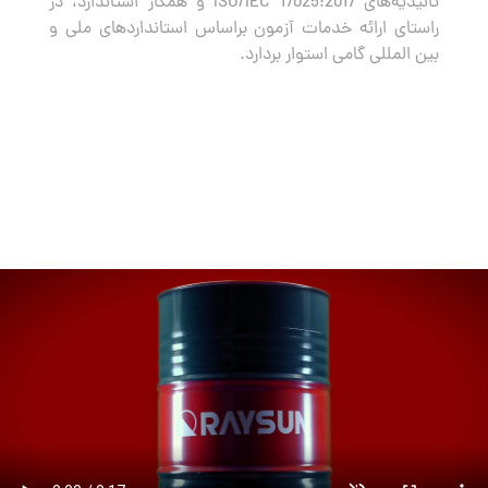
تائیدیه‌های ISO/IEC 17025:2017 و همکار استاندارد، در
راستای ارائه خدمات آزمون براساس استانداردهای ملی و
بین المللی گامی استوار بردارد.