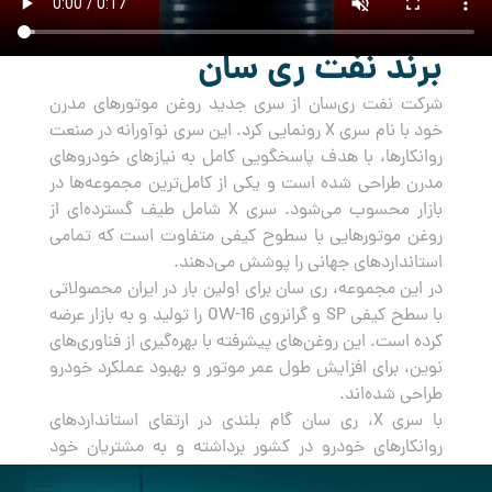
برند نفت ری سان
شرکت نفت ری‌سان از سری جدید روغن‌ موتورهای مدرن
خود با نام سری X رونمایی کرد. این سری نوآورانه در صنعت
روانکارها، با هدف پاسخگویی کامل به نیازهای خودروهای
مدرن طراحی شده است و یکی از کامل‌ترین مجموعه‌ها در
بازار محسوب می‌شود. سری X شامل طیف گسترده‌ای از
روغن‌ موتورهایی با سطوح کیفی متفاوت است که تمامی
استانداردهای جهانی را پوشش می‌دهند.
در این مجموعه، ری سان برای اولین بار در ایران محصولاتی
با سطح کیفی SP و گرانروی OW-16 را تولید و به بازار عرضه
کرده است. این روغن‌های پیشرفته با بهره‌گیری از فناوری‌های
نوین، برای افزایش طول عمر موتور و بهبود عملکرد خودرو
طراحی شده‌اند.
با سری X، ری سان گام بلندی در ارتقای استانداردهای
روانکارهای خودرو در کشور برداشته و به مشتریان خود
راه‌حلی جامع و مطمئن برای مراقبت از خودروهایشان ارائه