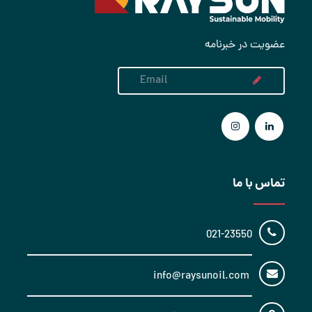
عضویت در خبرنامه
تماس با ما
021-23550
info@raysunoil.com