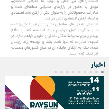
استانداردهای بین‌المللی و تولید به مقیاس اقتصادی،
موفق به حضور در بازارهای صادراتی منطقه‌ای شده و
صادرات محصولاتش را به عنوان یکی از ارکان رشد اقتصادی
و ایجاد ارزش اقتصادی تلقی می‌کند.
دستیابی به بازارهای صادراتی به ری سان این امکان را داده
تا از ظرفیت کامل تولیدی خود استفاده کند و منافع
بیشتری برای مصرف‌کنندگان داخلی و خارجی فراهم سازد. در
نتیجه، صادرات نه تنها باعث رشد و توسعه برند ری‌سان
شده، بلکه به ارتقای جایگاه آن در میان کشورهای همسایه
نیز کمک کرده است.
اخبار