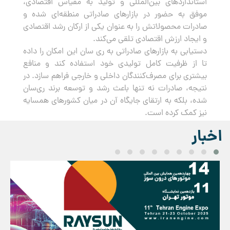
استانداردهای بین‌المللی و تولید به مقیاس اقتصادی،
موفق به حضور در بازارهای صادراتی منطقه‌ای شده و
صادرات محصولاتش را به عنوان یکی از ارکان رشد اقتصادی
و ایجاد ارزش اقتصادی تلقی می‌کند.
دستیابی به بازارهای صادراتی به ری سان این امکان را داده
تا از ظرفیت کامل تولیدی خود استفاده کند و منافع
بیشتری برای مصرف‌کنندگان داخلی و خارجی فراهم سازد. در
نتیجه، صادرات نه تنها باعث رشد و توسعه برند ری‌سان
شده، بلکه به ارتقای جایگاه آن در میان کشورهای همسایه
نیز کمک کرده است.
اخبار