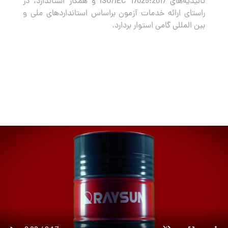
تائیدیه‌های ISO/IEC 17025:2017 و همکار استاندارد، در
راستای ارائه خدمات آزمون براساس استانداردهای ملی و
بین المللی گامی استوار بردارد.