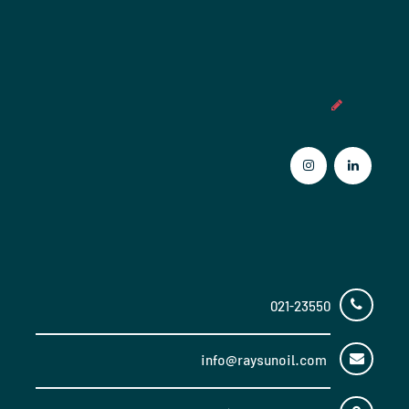
عضویت در خبرنامه
تماس با ما
021-23550
info@raysunoil.com