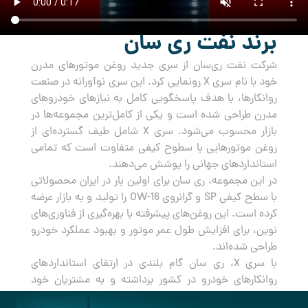
برند نفت ری سان
شرکت نفت ری‌سان از سری جدید روغن‌ موتورهای مدرن
خود با نام سری X رونمایی کرد. این سری نوآورانه در صنعت
روانکارها، با هدف پاسخگویی کامل به نیازهای خودروهای
مدرن طراحی شده است و یکی از کامل‌ترین مجموعه‌ها در
بازار محسوب می‌شود. سری X شامل طیف گسترده‌ای از
روغن‌ موتورهایی با سطوح کیفی متفاوت است که تمامی
استانداردهای جهانی را پوشش می‌دهند.
در این مجموعه، ری سان برای اولین بار در ایران محصولاتی
با سطح کیفی SP و گرانروی OW-16 را تولید و به بازار عرضه
کرده است. این روغن‌های پیشرفته با بهره‌گیری از فناوری‌های
نوین، برای افزایش طول عمر موتور و بهبود عملکرد خودرو
طراحی شده‌اند.
با سری X، ری سان گام بلندی در ارتقای استانداردهای
روانکارهای خودرو در کشور برداشته و به مشتریان خود
راه‌حلی جامع و مطمئن برای مراقبت از خودروهایشان ارائه