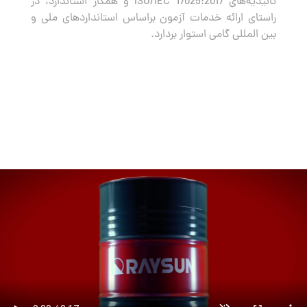
تائیدیه‌های ISO/IEC 17025:2017 و همکار استاندارد، در
راستای ارائه خدمات آزمون براساس استانداردهای ملی و
بین المللی گامی استوار بردارد.