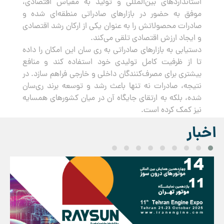
استانداردهای بین‌المللی و تولید به مقیاس اقتصادی،
موفق به حضور در بازارهای صادراتی منطقه‌ای شده و
صادرات محصولاتش را به عنوان یکی از ارکان رشد اقتصادی
و ایجاد ارزش اقتصادی تلقی می‌کند.
دستیابی به بازارهای صادراتی به ری سان این امکان را داده
تا از ظرفیت کامل تولیدی خود استفاده کند و منافع
بیشتری برای مصرف‌کنندگان داخلی و خارجی فراهم سازد. در
نتیجه، صادرات نه تنها باعث رشد و توسعه برند ری‌سان
شده، بلکه به ارتقای جایگاه آن در میان کشورهای همسایه
نیز کمک کرده است.
اخبار