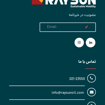
عضویت در خبرنامه
تماس با ما
021-23550
info@raysunoil.com