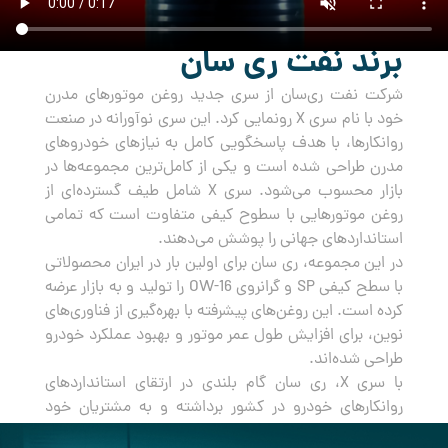
برند نفت ری سان
شرکت نفت ری‌سان از سری جدید روغن‌ موتورهای مدرن
خود با نام سری X رونمایی کرد. این سری نوآورانه در صنعت
روانکارها، با هدف پاسخگویی کامل به نیازهای خودروهای
مدرن طراحی شده است و یکی از کامل‌ترین مجموعه‌ها در
بازار محسوب می‌شود. سری X شامل طیف گسترده‌ای از
روغن‌ موتورهایی با سطوح کیفی متفاوت است که تمامی
استانداردهای جهانی را پوشش می‌دهند.
در این مجموعه، ری سان برای اولین بار در ایران محصولاتی
با سطح کیفی SP و گرانروی OW-16 را تولید و به بازار عرضه
کرده است. این روغن‌های پیشرفته با بهره‌گیری از فناوری‌های
نوین، برای افزایش طول عمر موتور و بهبود عملکرد خودرو
طراحی شده‌اند.
با سری X، ری سان گام بلندی در ارتقای استانداردهای
روانکارهای خودرو در کشور برداشته و به مشتریان خود
راه‌حلی جامع و مطمئن برای مراقبت از خودروهایشان ارائه