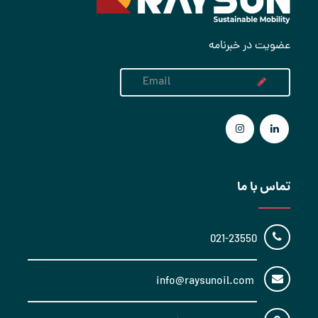
عضویت در خبرنامه
تماس با ما
021-23550
info@raysunoil.com