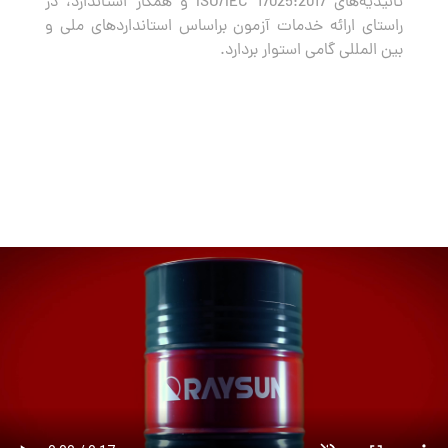
تائیدیه‌های ISO/IEC 17025:2017 و همکار استاندارد، در
راستای ارائه خدمات آزمون براساس استانداردهای ملی و
بین المللی گامی استوار بردارد.