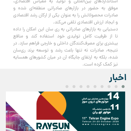
استانداردهای بین‌المللی و تولید به مقیاس اقتصادی،
موفق به حضور در بازارهای صادراتی منطقه‌ای شده و
صادرات محصولاتش را به عنوان یکی از ارکان رشد اقتصادی
و ایجاد ارزش اقتصادی تلقی می‌کند.
دستیابی به بازارهای صادراتی به ری سان این امکان را داده
تا از ظرفیت کامل تولیدی خود استفاده کند و منافع
بیشتری برای مصرف‌کنندگان داخلی و خارجی فراهم سازد. در
نتیجه، صادرات نه تنها باعث رشد و توسعه برند ری‌سان
شده، بلکه به ارتقای جایگاه آن در میان کشورهای همسایه
نیز کمک کرده است.
اخبار