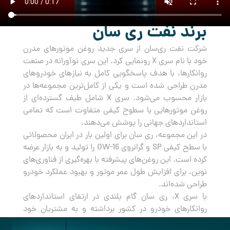
برند نفت ری سان
شرکت نفت ری‌سان از سری جدید روغن‌ موتورهای مدرن
خود با نام سری X رونمایی کرد. این سری نوآورانه در صنعت
روانکارها، با هدف پاسخگویی کامل به نیازهای خودروهای
مدرن طراحی شده است و یکی از کامل‌ترین مجموعه‌ها در
بازار محسوب می‌شود. سری X شامل طیف گسترده‌ای از
روغن‌ موتورهایی با سطوح کیفی متفاوت است که تمامی
استانداردهای جهانی را پوشش می‌دهند.
در این مجموعه، ری سان برای اولین بار در ایران محصولاتی
با سطح کیفی SP و گرانروی OW-16 را تولید و به بازار عرضه
کرده است. این روغن‌های پیشرفته با بهره‌گیری از فناوری‌های
نوین، برای افزایش طول عمر موتور و بهبود عملکرد خودرو
طراحی شده‌اند.
با سری X، ری سان گام بلندی در ارتقای استانداردهای
روانکارهای خودرو در کشور برداشته و به مشتریان خود
راه‌حلی جامع و مطمئن برای مراقبت از خودروهایشان ارائه