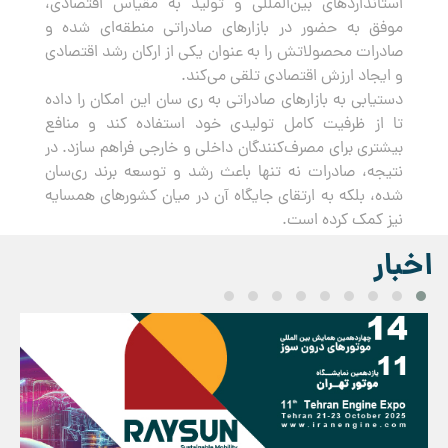
استانداردهای بین‌المللی و تولید به مقیاس اقتصادی،
موفق به حضور در بازارهای صادراتی منطقه‌ای شده و
صادرات محصولاتش را به عنوان یکی از ارکان رشد اقتصادی
و ایجاد ارزش اقتصادی تلقی می‌کند.
دستیابی به بازارهای صادراتی به ری سان این امکان را داده
تا از ظرفیت کامل تولیدی خود استفاده کند و منافع
بیشتری برای مصرف‌کنندگان داخلی و خارجی فراهم سازد. در
نتیجه، صادرات نه تنها باعث رشد و توسعه برند ری‌سان
شده، بلکه به ارتقای جایگاه آن در میان کشورهای همسایه
نیز کمک کرده است.
اخبار