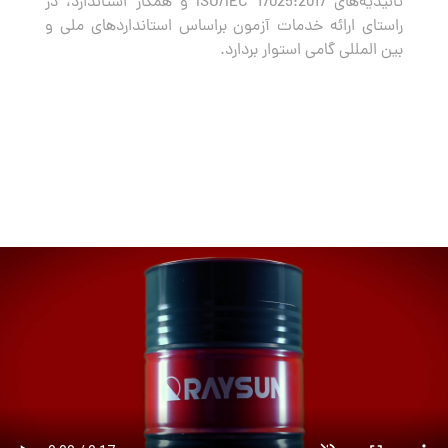
تائیدیه‌های ISO/IEC 17025:2017 و همکار استاندارد، در
راستای ارائه خدمات آزمون براساس استانداردهای ملی و
بین المللی گامی استوار بردارد.