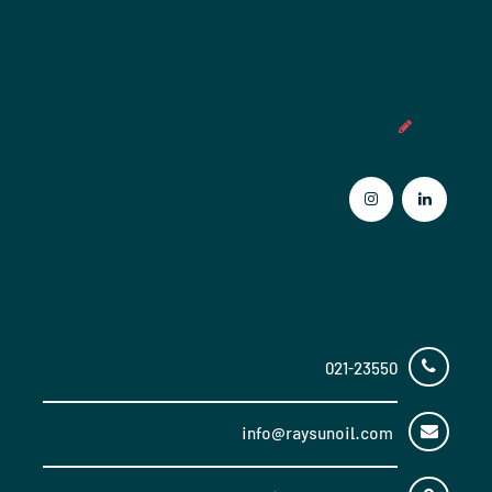
عضویت در خبرنامه
تماس با ما
021-23550
info@raysunoil.com