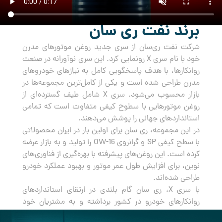
برند نفت ری سان
شرکت نفت ری‌سان از سری جدید روغن‌ موتورهای مدرن
خود با نام سری X رونمایی کرد. این سری نوآورانه در صنعت
روانکارها، با هدف پاسخگویی کامل به نیازهای خودروهای
مدرن طراحی شده است و یکی از کامل‌ترین مجموعه‌ها در
بازار محسوب می‌شود. سری X شامل طیف گسترده‌ای از
روغن‌ موتورهایی با سطوح کیفی متفاوت است که تمامی
استانداردهای جهانی را پوشش می‌دهند.
در این مجموعه، ری سان برای اولین بار در ایران محصولاتی
با سطح کیفی SP و گرانروی OW-16 را تولید و به بازار عرضه
کرده است. این روغن‌های پیشرفته با بهره‌گیری از فناوری‌های
نوین، برای افزایش طول عمر موتور و بهبود عملکرد خودرو
طراحی شده‌اند.
با سری X، ری سان گام بلندی در ارتقای استانداردهای
روانکارهای خودرو در کشور برداشته و به مشتریان خود
راه‌حلی جامع و مطمئن برای مراقبت از خودروهایشان ارائه