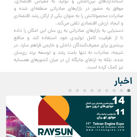
استانداردهای بین‌المللی و تولید به مقیاس اقتصادی،
موفق به حضور در بازارهای صادراتی منطقه‌ای شده و
صادرات محصولاتش را به عنوان یکی از ارکان رشد اقتصادی
و ایجاد ارزش اقتصادی تلقی می‌کند.
دستیابی به بازارهای صادراتی به ری سان این امکان را داده
تا از ظرفیت کامل تولیدی خود استفاده کند و منافع
بیشتری برای مصرف‌کنندگان داخلی و خارجی فراهم سازد. در
نتیجه، صادرات نه تنها باعث رشد و توسعه برند ری‌سان
شده، بلکه به ارتقای جایگاه آن در میان کشورهای همسایه
نیز کمک کرده است.
اخبار