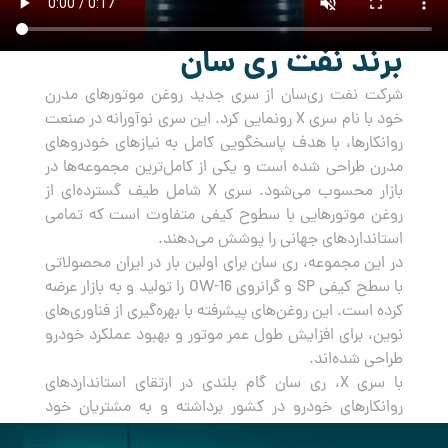
برند نفت ری سان
شرکت نفت ری‌سان از سری جدید روغن‌ موتورهای مدرن
خود با نام سری X رونمایی کرد. این سری نوآورانه در صنعت
روانکارها، با هدف پاسخگویی کامل به نیازهای خودروهای
مدرن طراحی شده است و یکی از کامل‌ترین مجموعه‌ها در
بازار محسوب می‌شود. سری X شامل طیف گسترده‌ای از
روغن‌ موتورهایی با سطوح کیفی متفاوت است که تمامی
استانداردهای جهانی را پوشش می‌دهند.
در این مجموعه، ری سان برای اولین بار در ایران محصولاتی
با سطح کیفی SP و گرانروی OW-16 را تولید و به بازار عرضه
کرده است. این روغن‌های پیشرفته با بهره‌گیری از فناوری‌های
نوین، برای افزایش طول عمر موتور و بهبود عملکرد خودرو
طراحی شده‌اند.
با سری X، ری سان گام بلندی در ارتقای استانداردهای
روانکارهای خودرو در کشور برداشته و به مشتریان خود
راه‌حلی جامع و مطمئن برای مراقبت از خودروهایشان ارائه