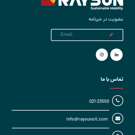
عضویت در خبرنامه
تماس با ما
021-23550
info@raysunoil.com