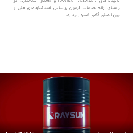
تائیدیه‌های ISO/IEC 17025:2017 و همکار استاندارد، در
راستای ارائه خدمات آزمون براساس استانداردهای ملی و
بین المللی گامی استوار بردارد.