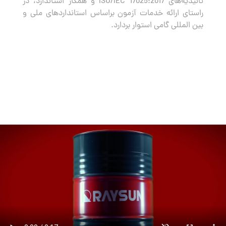
تائیدیه‌های ISO/IEC 17025:2017 و همکار استاندارد، در
راستای ارائه خدمات آزمون براساس استانداردهای ملی و
بین المللی گامی استوار بردارد.