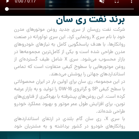
برند نفت ری سان
شرکت نفت ری‌سان از سری جدید روغن‌ موتورهای مدرن
خود با نام سری X رونمایی کرد. این سری نوآورانه در صنعت
روانکارها، با هدف پاسخگویی کامل به نیازهای خودروهای
مدرن طراحی شده است و یکی از کامل‌ترین مجموعه‌ها در
بازار محسوب می‌شود. سری X شامل طیف گسترده‌ای از
روغن‌ موتورهایی با سطوح کیفی متفاوت است که تمامی
استانداردهای جهانی را پوشش می‌دهند.
در این مجموعه، ری سان برای اولین بار در ایران محصولاتی
با سطح کیفی SP و گرانروی OW-16 را تولید و به بازار عرضه
کرده است. این روغن‌های پیشرفته با بهره‌گیری از فناوری‌های
نوین، برای افزایش طول عمر موتور و بهبود عملکرد خودرو
طراحی شده‌اند.
با سری X، ری سان گام بلندی در ارتقای استانداردهای
روانکارهای خودرو در کشور برداشته و به مشتریان خود
راه‌حلی جامع و مطمئن برای مراقبت از خودروهایشان ارائه