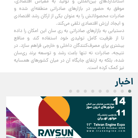
استانداردهای بین‌المللی و تولید به مقیاس اقتصادی،
موفق به حضور در بازارهای صادراتی منطقه‌ای شده و
صادرات محصولاتش را به عنوان یکی از ارکان رشد اقتصادی
و ایجاد ارزش اقتصادی تلقی می‌کند.
دستیابی به بازارهای صادراتی به ری سان این امکان را داده
تا از ظرفیت کامل تولیدی خود استفاده کند و منافع
بیشتری برای مصرف‌کنندگان داخلی و خارجی فراهم سازد. در
نتیجه، صادرات نه تنها باعث رشد و توسعه برند ری‌سان
شده، بلکه به ارتقای جایگاه آن در میان کشورهای همسایه
نیز کمک کرده است.
اخبار