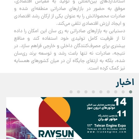
استانداردهای بین‌المللی و تولید به مقیاس اقتصادی،
موفق به حضور در بازارهای صادراتی منطقه‌ای شده و
صادرات محصولاتش را به عنوان یکی از ارکان رشد اقتصادی
و ایجاد ارزش اقتصادی تلقی می‌کند.
دستیابی به بازارهای صادراتی به ری سان این امکان را داده
تا از ظرفیت کامل تولیدی خود استفاده کند و منافع
بیشتری برای مصرف‌کنندگان داخلی و خارجی فراهم سازد. در
نتیجه، صادرات نه تنها باعث رشد و توسعه برند ری‌سان
شده، بلکه به ارتقای جایگاه آن در میان کشورهای همسایه
نیز کمک کرده است.
اخبار