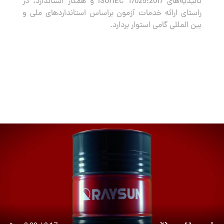
تائیدیه‌های ISO/IEC 17025:2017 و همکار استاندارد، در
راستای ارائه خدمات آزمون براساس استانداردهای ملی و
بین المللی گامی استوار بردارد.