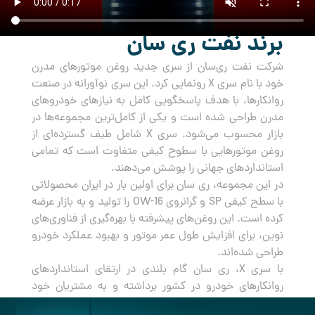
برند نفت ری سان
شرکت نفت ری‌سان از سری جدید روغن‌ موتورهای مدرن
خود با نام سری X رونمایی کرد. این سری نوآورانه در صنعت
روانکارها، با هدف پاسخگویی کامل به نیازهای خودروهای
مدرن طراحی شده است و یکی از کامل‌ترین مجموعه‌ها در
بازار محسوب می‌شود. سری X شامل طیف گسترده‌ای از
روغن‌ موتورهایی با سطوح کیفی متفاوت است که تمامی
استانداردهای جهانی را پوشش می‌دهند.
در این مجموعه، ری سان برای اولین بار در ایران محصولاتی
با سطح کیفی SP و گرانروی OW-16 را تولید و به بازار عرضه
کرده است. این روغن‌های پیشرفته با بهره‌گیری از فناوری‌های
نوین، برای افزایش طول عمر موتور و بهبود عملکرد خودرو
طراحی شده‌اند.
با سری X، ری سان گام بلندی در ارتقای استانداردهای
روانکارهای خودرو در کشور برداشته و به مشتریان خود
راه‌حلی جامع و مطمئن برای مراقبت از خودروهایشان ارائه