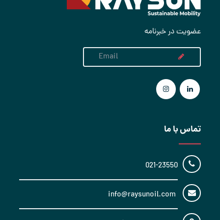
عضویت در خبرنامه
تماس با ما
021-23550
info@raysunoil.com