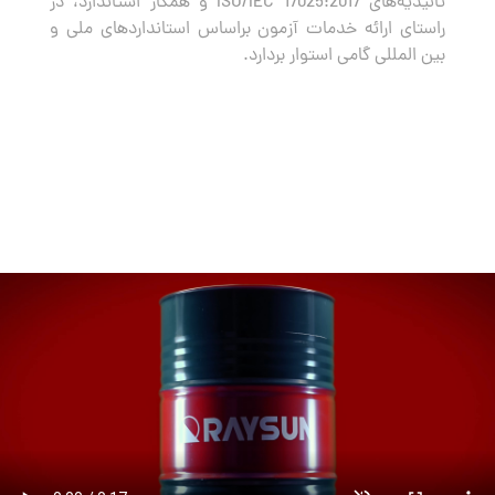
تائیدیه‌های ISO/IEC 17025:2017 و همکار استاندارد، در
راستای ارائه خدمات آزمون براساس استانداردهای ملی و
بین المللی گامی استوار بردارد.