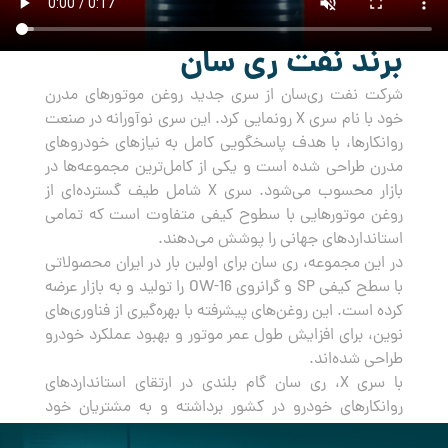
برند نفت ری سان
شرکت نفت ری‌سان از سری جدید روغن‌ موتورهای مدرن
خود با نام سری X رونمایی کرد. این سری نوآورانه در صنعت
روانکارها، با هدف پاسخگویی کامل به نیازهای خودروهای
مدرن طراحی شده است و یکی از کامل‌ترین مجموعه‌ها در
بازار محسوب می‌شود. سری X شامل طیف گسترده‌ای از
روغن‌ موتورهایی با سطوح کیفی متفاوت است که تمامی
استانداردهای جهانی را پوشش می‌دهند.
در این مجموعه، ری سان برای اولین بار در ایران محصولاتی
با سطح کیفی SP و گرانروی OW-16 را تولید و به بازار عرضه
کرده است. این روغن‌های پیشرفته با بهره‌گیری از فناوری‌های
نوین، برای افزایش طول عمر موتور و بهبود عملکرد خودرو
طراحی شده‌اند.
با سری X، ری سان گام بلندی در ارتقای استانداردهای
روانکارهای خودرو در کشور برداشته و به مشتریان خود
راه‌حلی جامع و مطمئن برای مراقبت از خودروهایشان ارائه