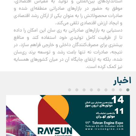
استانداردهای بین‌المللی و تولید به مقیاس اقتصادی،
موفق به حضور در بازارهای صادراتی منطقه‌ای شده و
صادرات محصولاتش را به عنوان یکی از ارکان رشد اقتصادی
و ایجاد ارزش اقتصادی تلقی می‌کند.
دستیابی به بازارهای صادراتی به ری سان این امکان را داده
تا از ظرفیت کامل تولیدی خود استفاده کند و منافع
بیشتری برای مصرف‌کنندگان داخلی و خارجی فراهم سازد. در
نتیجه، صادرات نه تنها باعث رشد و توسعه برند ری‌سان
شده، بلکه به ارتقای جایگاه آن در میان کشورهای همسایه
نیز کمک کرده است.
اخبار