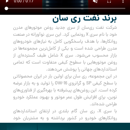
برند نفت ری سان
شرکت نفت ری‌سان از سری جدید روغن‌ موتورهای مدرن
خود با نام سری X رونمایی کرد. این سری نوآورانه در صنعت
روانکارها، با هدف پاسخگویی کامل به نیازهای خودروهای
مدرن طراحی شده است و یکی از کامل‌ترین مجموعه‌ها در
بازار محسوب می‌شود. سری X شامل طیف گسترده‌ای از
روغن‌ موتورهایی با سطوح کیفی متفاوت است که تمامی
استانداردهای جهانی را پوشش می‌دهند.
در این مجموعه، ری سان برای اولین بار در ایران محصولاتی
با سطح کیفی SP و گرانروی OW-16 را تولید و به بازار عرضه
کرده است. این روغن‌های پیشرفته با بهره‌گیری از فناوری‌های
نوین، برای افزایش طول عمر موتور و بهبود عملکرد خودرو
طراحی شده‌اند.
با سری X، ری سان گام بلندی در ارتقای استانداردهای
روانکارهای خودرو در کشور برداشته و به مشتریان خود
راه‌حلی جامع و مطمئن برای مراقبت از خودروهایشان ارائه