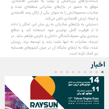
استانداردهای بین‌المللی و تولید به مقیاس اقتصادی،
موفق به حضور در بازارهای صادراتی منطقه‌ای شده و
صادرات محصولاتش را به عنوان یکی از ارکان رشد اقتصادی
و ایجاد ارزش اقتصادی تلقی می‌کند.
دستیابی به بازارهای صادراتی به ری سان این امکان را داده
تا از ظرفیت کامل تولیدی خود استفاده کند و منافع
بیشتری برای مصرف‌کنندگان داخلی و خارجی فراهم سازد. در
نتیجه، صادرات نه تنها باعث رشد و توسعه برند ری‌سان
شده، بلکه به ارتقای جایگاه آن در میان کشورهای همسایه
نیز کمک کرده است.
اخبار