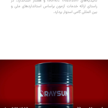
تائیدیه‌های ISO/IEC 17025:2017 و همکار استاندارد، در
راستای ارائه خدمات آزمون براساس استانداردهای ملی و
بین المللی گامی استوار بردارد.