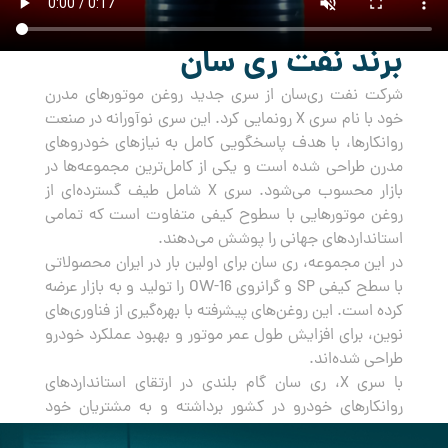
برند نفت ری سان
شرکت نفت ری‌سان از سری جدید روغن‌ موتورهای مدرن
خود با نام سری X رونمایی کرد. این سری نوآورانه در صنعت
روانکارها، با هدف پاسخگویی کامل به نیازهای خودروهای
مدرن طراحی شده است و یکی از کامل‌ترین مجموعه‌ها در
بازار محسوب می‌شود. سری X شامل طیف گسترده‌ای از
روغن‌ موتورهایی با سطوح کیفی متفاوت است که تمامی
استانداردهای جهانی را پوشش می‌دهند.
در این مجموعه، ری سان برای اولین بار در ایران محصولاتی
با سطح کیفی SP و گرانروی OW-16 را تولید و به بازار عرضه
کرده است. این روغن‌های پیشرفته با بهره‌گیری از فناوری‌های
نوین، برای افزایش طول عمر موتور و بهبود عملکرد خودرو
طراحی شده‌اند.
با سری X، ری سان گام بلندی در ارتقای استانداردهای
روانکارهای خودرو در کشور برداشته و به مشتریان خود
راه‌حلی جامع و مطمئن برای مراقبت از خودروهایشان ارائه