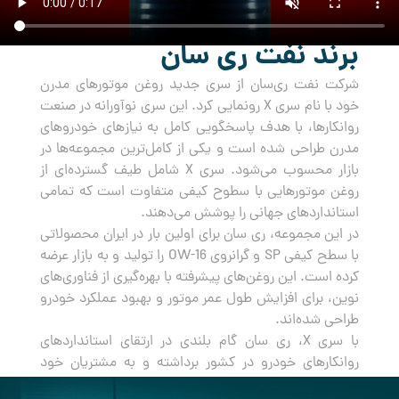
برند نفت ری سان
شرکت نفت ری‌سان از سری جدید روغن‌ موتورهای مدرن
خود با نام سری X رونمایی کرد. این سری نوآورانه در صنعت
روانکارها، با هدف پاسخگویی کامل به نیازهای خودروهای
مدرن طراحی شده است و یکی از کامل‌ترین مجموعه‌ها در
بازار محسوب می‌شود. سری X شامل طیف گسترده‌ای از
روغن‌ موتورهایی با سطوح کیفی متفاوت است که تمامی
استانداردهای جهانی را پوشش می‌دهند.
در این مجموعه، ری سان برای اولین بار در ایران محصولاتی
با سطح کیفی SP و گرانروی OW-16 را تولید و به بازار عرضه
کرده است. این روغن‌های پیشرفته با بهره‌گیری از فناوری‌های
نوین، برای افزایش طول عمر موتور و بهبود عملکرد خودرو
طراحی شده‌اند.
با سری X، ری سان گام بلندی در ارتقای استانداردهای
روانکارهای خودرو در کشور برداشته و به مشتریان خود
راه‌حلی جامع و مطمئن برای مراقبت از خودروهایشان ارائه