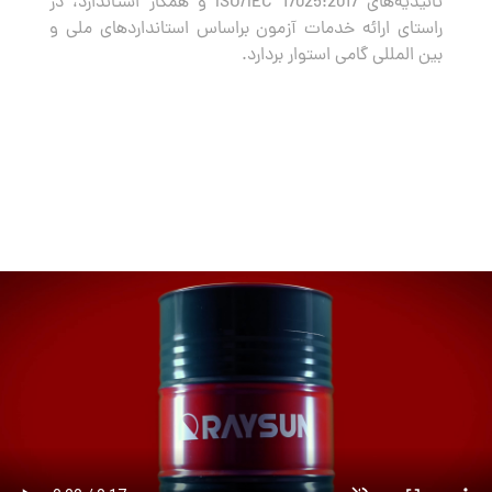
تائیدیه‌های ISO/IEC 17025:2017 و همکار استاندارد، در
راستای ارائه خدمات آزمون براساس استانداردهای ملی و
بین المللی گامی استوار بردارد.