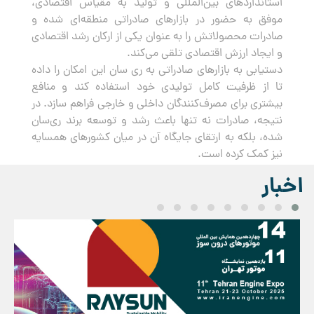
استانداردهای بین‌المللی و تولید به مقیاس اقتصادی،
موفق به حضور در بازارهای صادراتی منطقه‌ای شده و
صادرات محصولاتش را به عنوان یکی از ارکان رشد اقتصادی
و ایجاد ارزش اقتصادی تلقی می‌کند.
دستیابی به بازارهای صادراتی به ری سان این امکان را داده
تا از ظرفیت کامل تولیدی خود استفاده کند و منافع
بیشتری برای مصرف‌کنندگان داخلی و خارجی فراهم سازد. در
نتیجه، صادرات نه تنها باعث رشد و توسعه برند ری‌سان
شده، بلکه به ارتقای جایگاه آن در میان کشورهای همسایه
نیز کمک کرده است.
اخبار