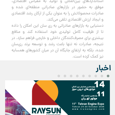
استانداردهای بین‌المللی و تولید به مقیاس اقتصادی،
موفق به حضور در بازارهای صادراتی منطقه‌ای شده و
صادرات محصولاتش را به عنوان یکی از ارکان رشد اقتصادی
و ایجاد ارزش اقتصادی تلقی می‌کند.
دستیابی به بازارهای صادراتی به ری سان این امکان را داده
تا از ظرفیت کامل تولیدی خود استفاده کند و منافع
بیشتری برای مصرف‌کنندگان داخلی و خارجی فراهم سازد. در
نتیجه، صادرات نه تنها باعث رشد و توسعه برند ری‌سان
شده، بلکه به ارتقای جایگاه آن در میان کشورهای همسایه
نیز کمک کرده است.
اخبار