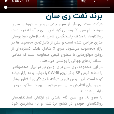
برند نفت ری سان
شرکت نفت ری‌سان از سری جدید روغن‌ موتورهای مدرن
خود با نام سری X رونمایی کرد. این سری نوآورانه در صنعت
روانکارها، با هدف پاسخگویی کامل به نیازهای خودروهای
مدرن طراحی شده است و یکی از کامل‌ترین مجموعه‌ها در
بازار محسوب می‌شود. سری X شامل طیف گسترده‌ای از
روغن‌ موتورهایی با سطوح کیفی متفاوت است که تمامی
استانداردهای جهانی را پوشش می‌دهند.
در این مجموعه، ری سان برای اولین بار در ایران محصولاتی
با سطح کیفی SP و گرانروی OW-16 را تولید و به بازار عرضه
کرده است. این روغن‌های پیشرفته با بهره‌گیری از فناوری‌های
نوین، برای افزایش طول عمر موتور و بهبود عملکرد خودرو
طراحی شده‌اند.
با سری X، ری سان گام بلندی در ارتقای استانداردهای
روانکارهای خودرو در کشور برداشته و به مشتریان خود
راه‌حلی جامع و مطمئن برای مراقبت از خودروهایشان ارائه