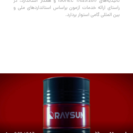
تائیدیه‌های ISO/IEC 17025:2017 و همکار استاندارد، در
راستای ارائه خدمات آزمون براساس استانداردهای ملی و
بین المللی گامی استوار بردارد.