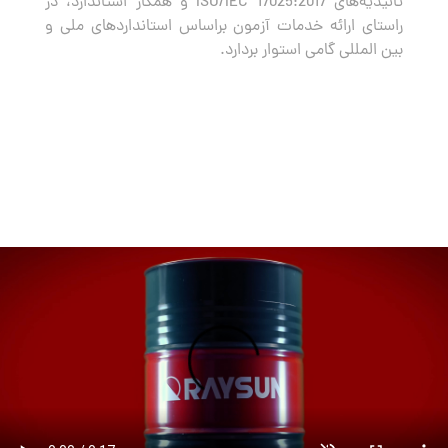
تائیدیه‌های ISO/IEC 17025:2017 و همکار استاندارد، در
راستای ارائه خدمات آزمون براساس استانداردهای ملی و
بین المللی گامی استوار بردارد.