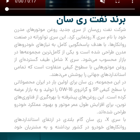
برند نفت ری سان
شرکت نفت ری‌سان از سری جدید روغن‌ موتورهای مدرن
خود با نام سری X رونمایی کرد. این سری نوآورانه در صنعت
روانکارها، با هدف پاسخگویی کامل به نیازهای خودروهای
مدرن طراحی شده است و یکی از کامل‌ترین مجموعه‌ها در
بازار محسوب می‌شود. سری X شامل طیف گسترده‌ای از
روغن‌ موتورهایی با سطوح کیفی متفاوت است که تمامی
استانداردهای جهانی را پوشش می‌دهند.
در این مجموعه، ری سان برای اولین بار در ایران محصولاتی
با سطح کیفی SP و گرانروی OW-16 را تولید و به بازار عرضه
کرده است. این روغن‌های پیشرفته با بهره‌گیری از فناوری‌های
نوین، برای افزایش طول عمر موتور و بهبود عملکرد خودرو
طراحی شده‌اند.
با سری X، ری سان گام بلندی در ارتقای استانداردهای
روانکارهای خودرو در کشور برداشته و به مشتریان خود
راه‌حلی جامع و مطمئن برای مراقبت از خودروهایشان ارائه