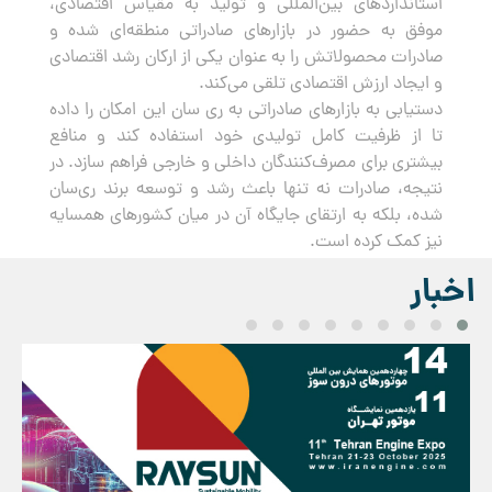
استانداردهای بین‌المللی و تولید به مقیاس اقتصادی،
موفق به حضور در بازارهای صادراتی منطقه‌ای شده و
صادرات محصولاتش را به عنوان یکی از ارکان رشد اقتصادی
و ایجاد ارزش اقتصادی تلقی می‌کند.
دستیابی به بازارهای صادراتی به ری سان این امکان را داده
تا از ظرفیت کامل تولیدی خود استفاده کند و منافع
بیشتری برای مصرف‌کنندگان داخلی و خارجی فراهم سازد. در
نتیجه، صادرات نه تنها باعث رشد و توسعه برند ری‌سان
شده، بلکه به ارتقای جایگاه آن در میان کشورهای همسایه
نیز کمک کرده است.
اخبار