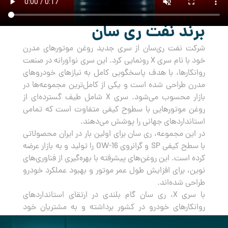
برند نفت ری سان
شرکت نفت ری‌سان از سری جدید روغن‌ موتورهای مدرن
خود با نام سری X رونمایی کرد. این سری نوآورانه در صنعت
روانکارها، با هدف پاسخگویی کامل به نیازهای خودروهای
مدرن طراحی شده است و یکی از کامل‌ترین مجموعه‌ها در
بازار محسوب می‌شود. سری X شامل طیف گسترده‌ای از
روغن‌ موتورهایی با سطوح کیفی متفاوت است که تمامی
استانداردهای جهانی را پوشش می‌دهند.
در این مجموعه، ری سان برای اولین بار در ایران محصولاتی
با سطح کیفی SP و گرانروی OW-16 را تولید و به بازار عرضه
کرده است. این روغن‌های پیشرفته با بهره‌گیری از فناوری‌های
نوین، برای افزایش طول عمر موتور و بهبود عملکرد خودرو
طراحی شده‌اند.
با سری X، ری سان گام بلندی در ارتقای استانداردهای
روانکارهای خودرو در کشور برداشته و به مشتریان خود
راه‌حلی جامع و مطمئن برای مراقبت از خودروهایشان ارائه