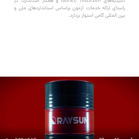
تائیدیه‌های ISO/IEC 17025:2017 و همکار استاندارد، در
راستای ارائه خدمات آزمون براساس استانداردهای ملی و
بین المللی گامی استوار بردارد.