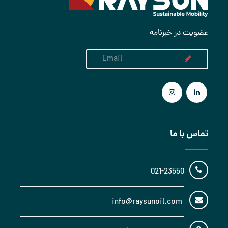
عضویت در خبرنامه
تماس با ما
021-23550
info@raysunoil.com