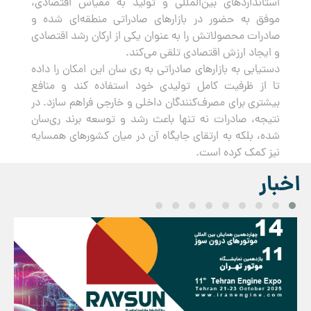
استانداردهای بین‌المللی و تولید به مقیاس اقتصادی،
موفق به حضور در بازارهای صادراتی منطقه‌ای شده و
صادرات محصولاتش را به عنوان یکی از ارکان رشد اقتصادی
و ایجاد ارزش اقتصادی تلقی می‌کند.
دستیابی به بازارهای صادراتی به ری سان این امکان را داده
تا از ظرفیت کامل تولیدی خود استفاده کند و منافع
بیشتری برای مصرف‌کنندگان داخلی و خارجی فراهم سازد. در
نتیجه، صادرات نه تنها باعث رشد و توسعه برند ری‌سان
شده، بلکه به ارتقای جایگاه آن در میان کشورهای همسایه
نیز کمک کرده است.
اخبار