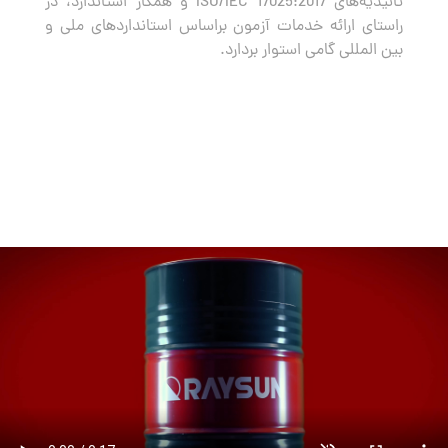
تائیدیه‌های ISO/IEC 17025:2017 و همکار استاندارد، در
راستای ارائه خدمات آزمون براساس استانداردهای ملی و
بین المللی گامی استوار بردارد.