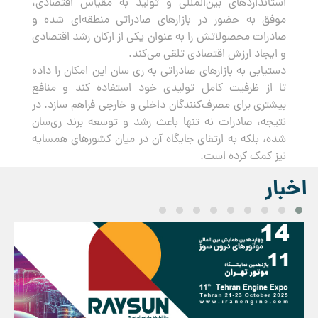
استانداردهای بین‌المللی و تولید به مقیاس اقتصادی،
موفق به حضور در بازارهای صادراتی منطقه‌ای شده و
صادرات محصولاتش را به عنوان یکی از ارکان رشد اقتصادی
و ایجاد ارزش اقتصادی تلقی می‌کند.
دستیابی به بازارهای صادراتی به ری سان این امکان را داده
تا از ظرفیت کامل تولیدی خود استفاده کند و منافع
بیشتری برای مصرف‌کنندگان داخلی و خارجی فراهم سازد. در
نتیجه، صادرات نه تنها باعث رشد و توسعه برند ری‌سان
شده، بلکه به ارتقای جایگاه آن در میان کشورهای همسایه
نیز کمک کرده است.
اخبار