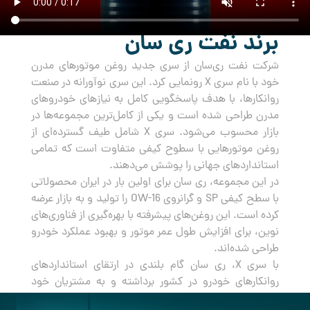
برند نفت ری سان
شرکت نفت ری‌سان از سری جدید روغن‌ موتورهای مدرن
خود با نام سری X رونمایی کرد. این سری نوآورانه در صنعت
روانکارها، با هدف پاسخگویی کامل به نیازهای خودروهای
مدرن طراحی شده است و یکی از کامل‌ترین مجموعه‌ها در
بازار محسوب می‌شود. سری X شامل طیف گسترده‌ای از
روغن‌ موتورهایی با سطوح کیفی متفاوت است که تمامی
استانداردهای جهانی را پوشش می‌دهند.
در این مجموعه، ری سان برای اولین بار در ایران محصولاتی
با سطح کیفی SP و گرانروی OW-16 را تولید و به بازار عرضه
کرده است. این روغن‌های پیشرفته با بهره‌گیری از فناوری‌های
نوین، برای افزایش طول عمر موتور و بهبود عملکرد خودرو
طراحی شده‌اند.
با سری X، ری سان گام بلندی در ارتقای استانداردهای
روانکارهای خودرو در کشور برداشته و به مشتریان خود
راه‌حلی جامع و مطمئن برای مراقبت از خودروهایشان ارائه